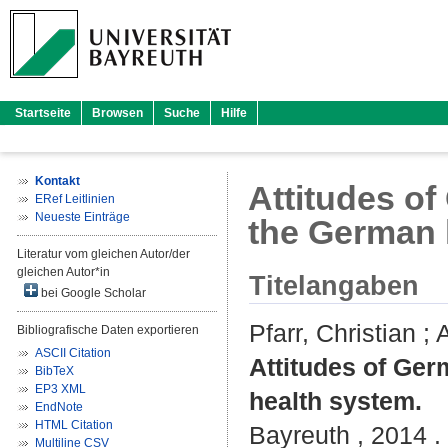
Startseite
Browsen
Suche
Hilfe
Kontakt
Attitudes of
ERef Leitlinien
Neueste Einträge
the German 
Literatur vom gleichen Autor/der
gleichen Autor*in
Titelangaben
bei Google Scholar
Pfarr, Christian
;
A
Bibliografische Daten exportieren
ASCII Citation
Attitudes of Ger
BibTeX
EP3 XML
health system.
EndNote
HTML Citation
Bayreuth , 2014 .
Multiline CSV