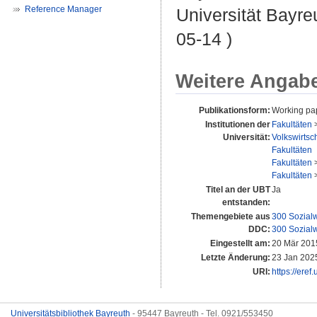
Reference Manager
Universität Bayre
05-14 )
Weitere Angab
Publikationsform:
Working pap
Institutionen der
Fakultäten
Universität:
Volkswirtsch
Fakultäten
Fakultäten
Fakultäten
Titel an der UBT
Ja
entstanden:
Themengebiete aus
300 Sozial
DDC:
300 Sozial
Eingestellt am:
20 Mär 201
Letzte Änderung:
23 Jan 202
URI:
https://eref
Universitätsbibliothek Bayreuth
- 95447 Bayreuth - Tel. 0921/553450