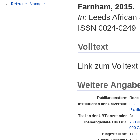
Reference Manager
Farnham, 2015.
In:
Leeds African S
ISSN 0024-0249
Volltext
Link zum Volltext
Weitere Angab
Publikationsform:
Rezen
Institutionen der Universität:
Fakul
Profil
Titel an der UBT entstanden:
Ja
Themengebiete aus DDC:
700 K
900 G
Eingestellt am:
17 Ju