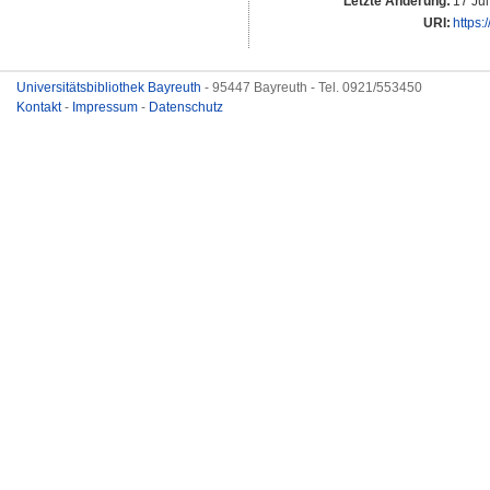
Letzte Änderung:
17 Ju
URI:
https:
Universitätsbibliothek Bayreuth
- 95447 Bayreuth - Tel. 0921/553450
Kontakt
-
Impressum
-
Datenschutz