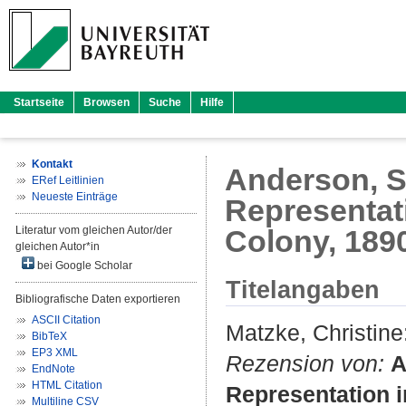
Startseite
Browsen
Suche
Hilfe
Kontakt
Anderson, S
ERef Leitlinien
Neueste Einträge
Representati
Literatur vom gleichen Autor/der
Colony, 189
gleichen Autor*in
bei Google Scholar
Titelangaben
Bibliografische Daten exportieren
ASCII Citation
Matzke, Christine
BibTeX
EP3 XML
Rezension von:
A
EndNote
HTML Citation
Representation in
Multiline CSV