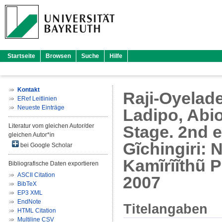
Startseite
Browsen
Suche
Hilfe
Kontakt
Raji-Oyelade
ERef Leitlinien
Neueste Einträge
Ladipo, Abi
Literatur vom gleichen Autor/der
Stage. 2nd ed
gleichen Autor*in
Gĩchingiri:
bei Google Scholar
Kamĩrĩĩthũ P
Bibliografische Daten exportieren
ASCII Citation
2007
BibTeX
EP3 XML
EndNote
Titelangaben
HTML Citation
Multiline CSV