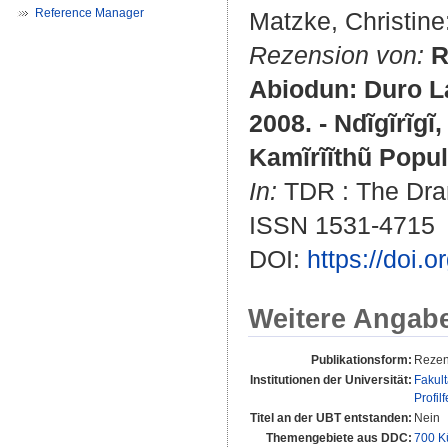
Reference Manager
Matzke, Christine
Rezension von:
R
Abiodun: Duro La
2008. - Ndĩgĩrĩg
Kamĩrĩĩthũ Popul
In:
TDR : The Dram
ISSN 1531-4715
DOI:
https://doi.
Weitere Angab
Publikationsform:
Rezen
Institutionen der Universität:
Fakul
Profil
Titel an der UBT entstanden:
Nein
Themengebiete aus DDC:
700 K