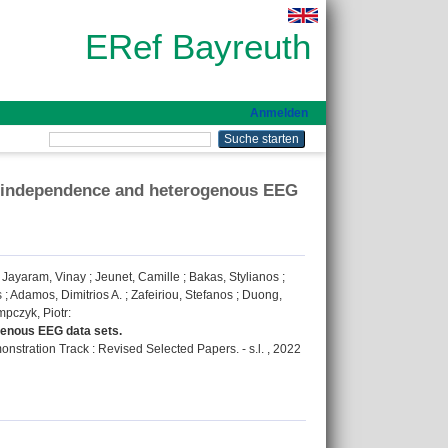
ERef Bayreuth
Anmelden
ct independence and heterogenous EEG
;
Jayaram, Vinay
;
Jeunet, Camille
;
Bakas, Stylianos
;
s
;
Adamos, Dimitrios A.
;
Zafeiriou, Stefanos
;
Duong,
pczyk, Piotr
:
genous EEG data sets.
stration Track : Revised Selected Papers. - s.l. , 2022