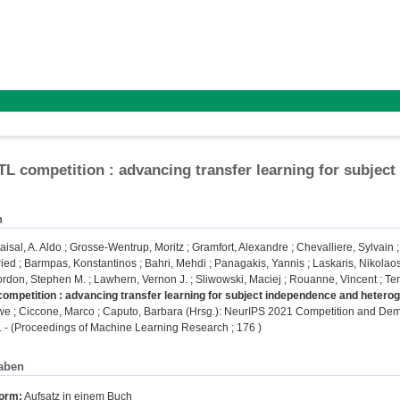
L competition : advancing transfer learning for subje
n
aisal, A. Aldo
;
Grosse-Wentrup, Moritz
;
Gramfort, Alexandre
;
Chevalliere, Sylvain
ried
;
Barmpas, Konstantinos
;
Bahri, Mehdi
;
Panagakis, Yannis
;
Laskaris, Nikolao
rdon, Stephen M.
;
Lawhern, Vernon J.
;
Sliwowski, Maciej
;
Rouanne, Vincent
;
Tem
ompetition : advancing transfer learning for subject independence and hetero
we
;
Ciccone, Marco
;
Caputo, Barbara
(Hrsg.): NeurIPS 2021 Competition and Demon
 . - (Proceedings of Machine Learning Research ; 176 )
aben
form:
Aufsatz in einem Buch