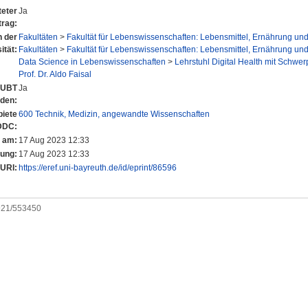
eter
Ja
trag:
n der
Fakultäten
>
Fakultät für Lebenswissenschaften: Lebensmittel, Ernährung un
ität:
Fakultäten
>
Fakultät für Lebenswissenschaften: Lebensmittel, Ernährung un
Data Science in Lebenswissenschaften
>
Lehrstuhl Digital Health mit Schwe
Prof. Dr. Aldo Faisal
r UBT
Ja
nden:
iete
600 Technik, Medizin, angewandte Wissenschaften
DDC:
t am:
17 Aug 2023 12:33
rung:
17 Aug 2023 12:33
URI:
https://eref.uni-bayreuth.de/id/eprint/86596
0921/553450