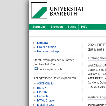
Startseite
Browsen
Suche
Hilfe
Kontakt
2021 BEET
ERef Leitlinien
data sets
Neueste Einträge
Titelangabe
Literatur vom gleichen Autor/der
gleichen Autor*in
Wei, Xiaoxi
;
F
bei Google Scholar
Ludwig, Siegf
William C.
;
Go
Bibliografische Daten exportieren
2021 BEETL c
In:
Kiela, Dou
ASCII Citation
. - S. 205-219
BibTeX
EP3 XML
EndNote
Weitere Ang
HTML Citation
Multiline CSV
Publikations