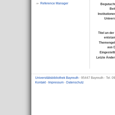
Reference Manager
Begutacht
Bei
Institutione
Univers
Titel an de
entsta
Themengeb
aus 
Eingestell
Letzte Ände
Universitätsbibliothek Bayreuth
- 95447 Bayreuth - Tel. 
Kontakt
-
Impressum
-
Datenschutz