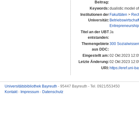
Beitrag:
Keywords:
dualistic model o
Institutionen der
Fakultäten
>
Rech
Universität:
Betriebswirtschaf
Entrepreneurship 
Titel an der UBT
Ja
entstanden:
Themengebiete
300 Sozialwissen
aus DDC:
Eingestellt am:
02 Okt 2023 12:0
Letzte Änderung:
02 Okt 2023 12:0
URI:
https://eref.uni-b
Universitätsbibliothek Bayreuth
- 95447 Bayreuth - Tel. 0921/553450
Kontakt
-
Impressum
-
Datenschutz