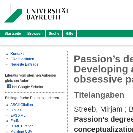
Startseite
Browsen
Suche
Hilfe
Kontakt
Passion’s de
ERef Leitlinien
Neueste Einträge
Developing a
Literatur vom gleichen Autor/der
obsessive p
gleichen Autor*in
bei Google Scholar
Titelangaben
Bibliografische Daten exportieren
ASCII Citation
Streeb, Mirjam
;
B
BibTeX
EP3 XML
Passion’s degree
EndNote
HTML Citation
conceptualizatio
Multiline CSV