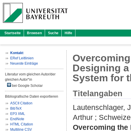
Startseite
Browsen
Suche
Hilfe
Kontakt
Overcoming 
ERef Leitlinien
Neueste Einträge
Designing a
Literatur vom gleichen Autor/der
System for t
gleichen Autor*in
bei Google Scholar
Titelangaben
Bibliografische Daten exportieren
ASCII Citation
Lautenschlager, 
BibTeX
EP3 XML
Arthur
;
Schweize
EndNote
HTML Citation
Overcoming the 
Multiline CSV