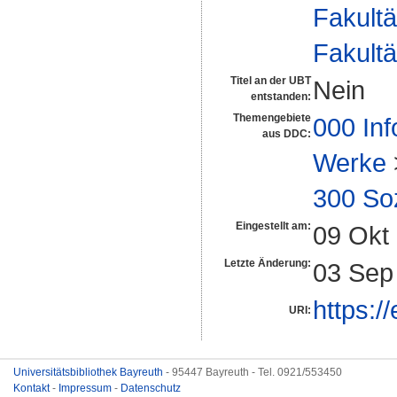
Fakultä
Fakultä
Titel an der UBT
Nein
entstanden:
Themengebiete
000 Inf
aus DDC:
Werke
300 So
Eingestellt am:
09 Okt
Letzte Änderung:
03 Sep
https:/
URI:
Universitätsbibliothek Bayreuth
- 95447 Bayreuth - Tel. 0921/553450
Kontakt
-
Impressum
-
Datenschutz