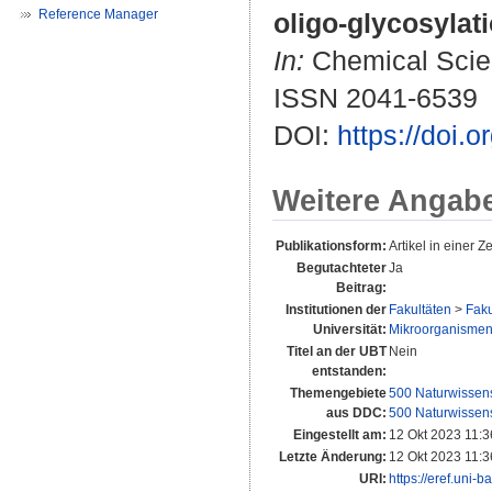
Reference Manager
oligo-glycosylati
In:
Chemical Scien
ISSN 2041-6539
DOI:
https://doi
Weitere Angab
Publikationsform:
Artikel in einer Ze
Begutachteter
Ja
Beitrag:
Institutionen der
Fakultäten
>
Faku
Universität:
Mikroorganisme
Titel an der UBT
Nein
entstanden:
Themengebiete
500 Naturwissen
aus DDC:
500 Naturwissen
Eingestellt am:
12 Okt 2023 11:3
Letzte Änderung:
12 Okt 2023 11:3
URI:
https://eref.uni-