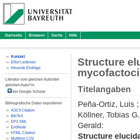
Startseite
Browsen
Suche
Hilfe
Kontakt
Structure el
ERef Leitlinien
Neueste Einträge
mycofactocin
Literatur vom gleichen Autor/der
gleichen Autor*in
Titelangaben
bei Google Scholar
Peña-Ortiz, Luis
Bibliografische Daten exportieren
ASCII Citation
Köllner, Tobias G.
BibTeX
EP3 XML
Gerald
:
EndNote
HTML Citation
Structure elucid
Multiline CSV