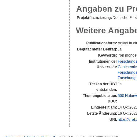
Angaben zu Pr
Projektfinanzierung:
Deutsche For
Weitere Angab
Publikationsform:
Artikel in ei
Begutachteter Beitrag:
Ja
Keywords:
iron monosu
Institutionen der
Forschungs
Universität:
Geochemie 
Forschungs
Forschungs
Titel an der UBT
Ja
entstanden:
Themengebiete aus
500 Naturw
DDC:
Eingestellt am:
14 Okt 202
Letzte Änderung:
16 Okt 202
URI:
https://eref