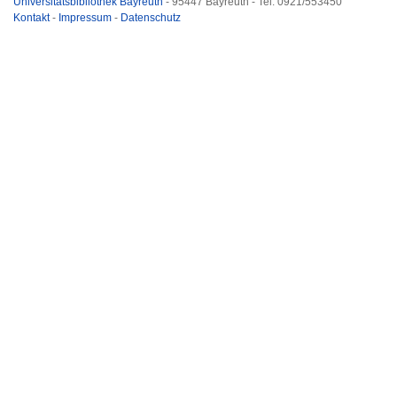
Universitätsbibliothek Bayreuth
- 95447 Bayreuth - Tel. 0921/553450
Kontakt
-
Impressum
-
Datenschutz