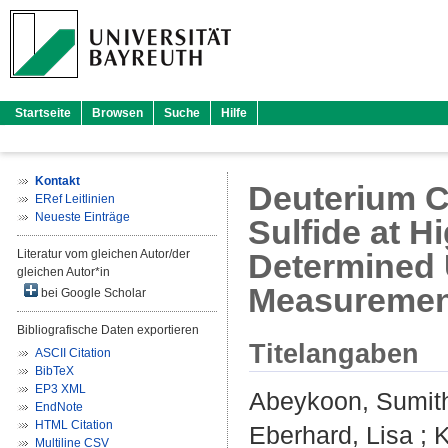
Startseite
Browsen
Suche
Hilfe
Kontakt
Deuterium C
ERef Leitlinien
Neueste Einträge
Sulfide at 
Literatur vom gleichen Autor/der
Determined U
gleichen Autor*in
Measuremen
bei Google Scholar
Bibliografische Daten exportieren
Titelangaben
ASCII Citation
BibTeX
EP3 XML
Abeykoon, Sumit
EndNote
HTML Citation
Eberhard, Lisa
;
K
Multiline CSV