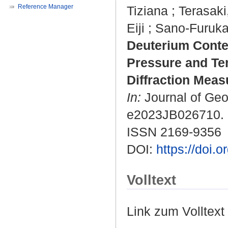
Reference Manager
Tiziana
;
Terasaki
Eiji
;
Sano-Furuk
Deuterium Conten
Pressure and Te
Diffraction Mea
In:
Journal of Geop
e2023JB026710.
ISSN 2169-9356
DOI:
https://doi.
Volltext
Link zum Volltext