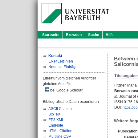
Startseite
Browsen
Suche
Hilfe
Kontakt
Between e
ERef Leitlinien
Salicorni
Neueste Einträge
Titelangabe
Literatur vom gleichen Autor/der
gleichen Autor*in
Fitzner, Maria
bei Google Scholar
Between eustr
In:
Journal of 
Bibliografische Daten exportieren
ISSN 0176-1
DOI:
https://d
ASCII Citation
BibTeX
EP3 XML
Weitere Ang
EndNote
HTML Citation
Publikatio
Multiline CSV
Begutac