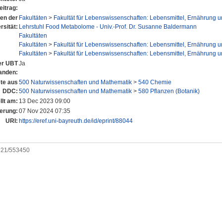
eitrag:
nen der
Fakultäten
>
Fakultät für Lebenswissenschaften: Lebensmittel, Ernährung 
rsität:
Lehrstuhl Food Metabolome - Univ.-Prof. Dr. Susanne Baldermann
Fakultäten
Fakultäten
>
Fakultät für Lebenswissenschaften: Lebensmittel, Ernährung 
Fakultäten
>
Fakultät für Lebenswissenschaften: Lebensmittel, Ernährung 
der UBT
Ja
anden:
te aus
500 Naturwissenschaften und Mathematik
>
540 Chemie
DDC:
500 Naturwissenschaften und Mathematik
>
580 Pflanzen (Botanik)
llt am:
13 Dec 2023 09:00
erung:
07 Nov 2024 07:35
URI:
https://eref.uni-bayreuth.de/id/eprint/88044
0921/553450