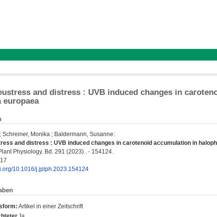
ustress and distress : UVB induced changes in caroteno
a europaea
n
;
Schreiner, Monika
;
Baldermann, Susanne
:
ess and distress : UVB induced changes in carotenoid accumulation in halophy
Plant Physiology. Bd. 291 (2023) . - 154124.
617
oi.org/10.1016/j.jplph.2023.154124
aben
nsform:
Artikel in einer Zeitschrift
hteter
Ja