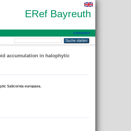
ERef Bayreuth
Anmelden
id accumulation in halophytic
tic Salicornia europaea.