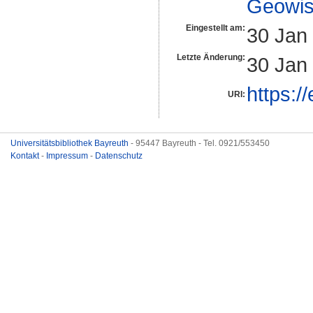
Geowis
Eingestellt am:
30 Jan
Letzte Änderung:
30 Jan
https:/
URI:
Universitätsbibliothek Bayreuth
- 95447 Bayreuth - Tel. 0921/553450
Kontakt
-
Impressum
-
Datenschutz