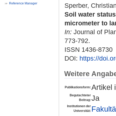
Reference Manager
Sperber, Christia
Soil water statu
micrometer to l
In:
Journal of Plan
773-792.
ISSN 1436-8730
DOI:
https://doi.
Weitere Angab
Artikel 
Publikationsform:
Begutachteter
Ja
Beitrag:
Institutionen der
Fakultä
Universität: