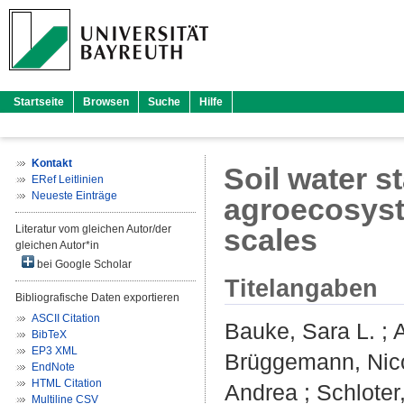
Startseite
Browsen
Suche
Hilfe
Kontakt
Soil water s
ERef Leitlinien
Neueste Einträge
agroecosyst
Literatur vom gleichen Autor/der
scales
gleichen Autor*in
bei Google Scholar
Titelangaben
Bibliografische Daten exportieren
ASCII Citation
Bauke, Sara L.
;
BibTeX
EP3 XML
Brüggemann, Nic
EndNote
HTML Citation
Andrea
;
Schloter
Multiline CSV