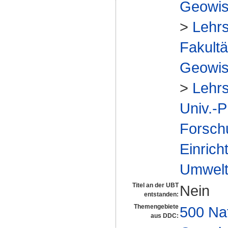
Geowis
>
Lehrs
Fakultä
Geowis
>
Lehrs
Univ.-P
Forsch
Einrich
Umwelt
Titel an der UBT
Nein
entstanden:
Themengebiete
500 Na
aus DDC: