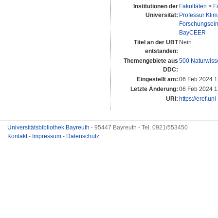
Institutionen der
Fakultäten
>
F
Universität:
Professur Klim
Forschungsein
BayCEER
Titel an der UBT
Nein
entstanden:
Themengebiete aus
500 Naturwiss
DDC:
Eingestellt am:
06 Feb 2024 1
Letzte Änderung:
06 Feb 2024 1
URI:
https://eref.un
Universitätsbibliothek Bayreuth
- 95447 Bayreuth - Tel. 0921/553450
Kontakt
-
Impressum
-
Datenschutz