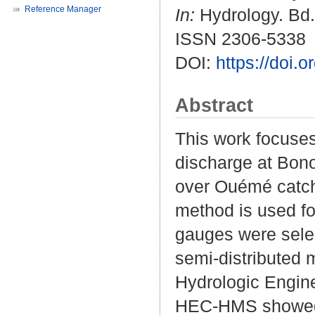
Reference Manager
In:
Hydrology. Bd. 
ISSN 2306-5338
DOI:
https://doi.
Abstract
This work focuse
discharge at Bono
over Ouémé catch
method is used fo
gauges were sele
semi-distributed
Hydrologic Enginee
HEC-HMS showed ab