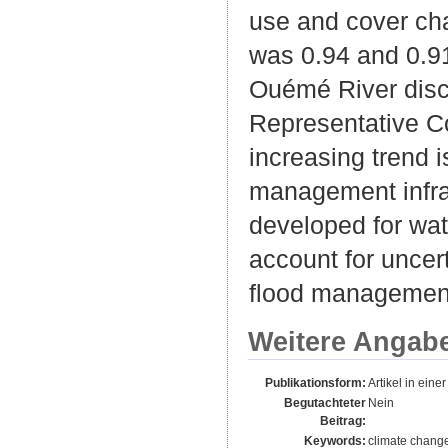
use and cover cha
was 0.94 and 0.91
Ouémé River disc
Representative Co
increasing trend 
management infras
developed for wate
account for uncert
flood managemen
Weitere Angab
Publikationsform:
Artikel in einer
Begutachteter
Nein
Beitrag:
Keywords:
climate chang