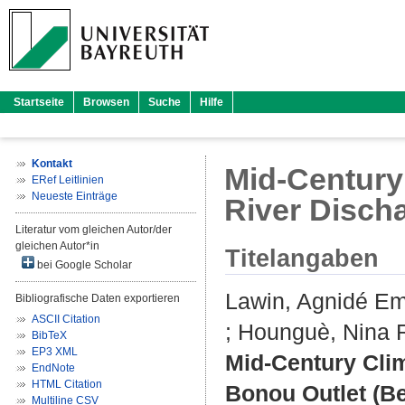
Startseite
Browsen
Suche
Hilfe
Kontakt
Mid-Century
ERef Leitlinien
Neueste Einträge
River Discha
Literatur vom gleichen Autor/der
gleichen Autor*in
Titelangaben
bei Google Scholar
Lawin, Agnidé E
Bibliografische Daten exportieren
ASCII Citation
;
Hounguè, Nina 
BibTeX
EP3 XML
Mid-Century Cli
EndNote
HTML Citation
Bonou Outlet (Be
Multiline CSV