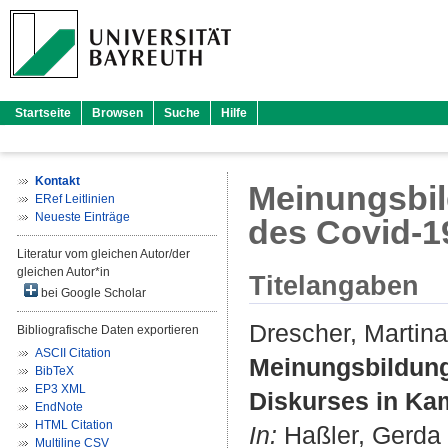
Startseite
Browsen
Suche
Hilfe
Kontakt
Meinungsbil
ERef Leitlinien
Neueste Einträge
des Covid-1
Literatur vom gleichen Autor/der
gleichen Autor*in
Titelangaben
bei Google Scholar
Drescher, Martina
Bibliografische Daten exportieren
ASCII Citation
Meinungsbildung
BibTeX
EP3 XML
Diskurses in Ka
EndNote
HTML Citation
In:
Haßler, Gerda
Multiline CSV