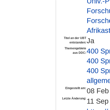
Univ.-P
Forsch
Forsch
Afrikas
Titel an der UBT
Ja
entstanden:
Themengebiete
400 Sp
aus DDC:
400 Sp
400 Sp
allgeme
Eingestellt am:
08 Feb
Letzte Änderung:
11 Sep