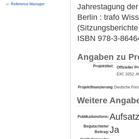
Reference Manager
Jahrestagung der
Berlin : trafo Wis
(Sitzungsberichte
ISBN 978-3-8646
Angaben zu Pr
Projekttitel:
Offizieller Pr
EXC 2052: Afr
Projektfinanzierung:
Deutsche For
Weitere Angab
Aufsat
Publikationsform:
Begutachteter
Ja
Beitrag: