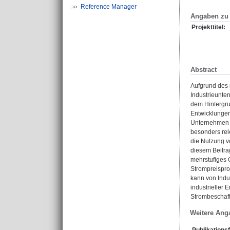
Reference Manager
Angaben zu 
Projekttitel:
Abstract
Aufgrund des 
Industrieunter
dem Hintergr
Entwicklungen
Unternehmen d
besonders rel
die Nutzung v
diesem Beitra
mehrstufiges 
Strompreispro
kann von Indu
industrieller
Strombeschaff
Weitere Ang
Publikations