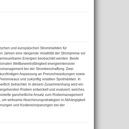
eutschen und europäischen Strommärkten für
n Jahren eine steigende Volatilität der Strompreise vor
erneuerbaren Energien beobachtet werden. Beide
ationalen Wettbewerbsfähigkeit energieintensiver
ikomanagement bei der Strombeschaffung. Zwei
ur kurzfristigen Anpassung an Preisschwankungen sowie
reisniveaus und zukünftig volatilen Spotmärkten. In
eitlich betrachtet. In diesem Zusammenhang wird ein
rgehenden Risiken entwickelt und evaluiert, welches
entwickelte ganzheitliche Ansatz zum Risikomanagement
 um wirksame Absicherungsstrategien in Abhängigkeit
uzierungen und Kosteneinsparungen bei der