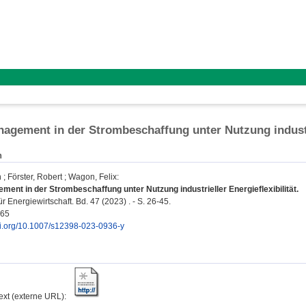
agement in der Strombeschaffung unter Nutzung industrie
n
n
;
Förster, Robert
;
Wagon, Felix
:
ent in der Strombeschaffung unter Nutzung industrieller Energieflexibilität.
für Energiewirtschaft. Bd. 47 (2023) . - S. 26-45.
765
doi.org/10.1007/s12398-023-0936-y
text (externe URL):