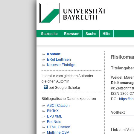
Startseite
Browsen
Suche
Hilfe
Kontakt
Risikoman
ERef Leitlinien
Neueste Einträge
Titelangabe
Literatur vom gleichen Autor/der
Weigel, Mare
gleichen Autor*in
Risikomanagem
bei Google Scholar
In:
Zeitschrift 
ISSN 1866-2
Bibliografische Daten exportieren
DOI:
https://
ASCII Citation
BibTeX
Volltext
EP3 XML
EndNote
HTML Citation
Link zum Voll
Multiline CSV