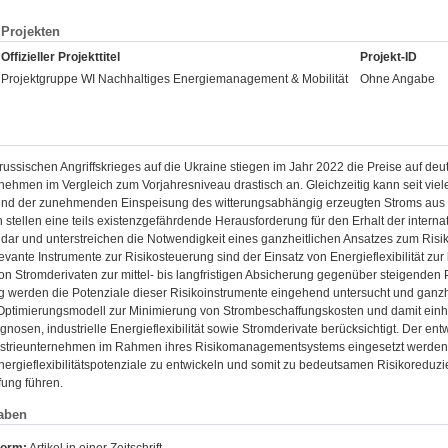
Projekten
Offizieller Projekttitel
Projekt-ID
Projektgruppe WI Nachhaltiges Energiemanagement & Mobilität
Ohne Angabe
russischen Angriffskrieges auf die Ukraine stiegen im Jahr 2022 die Preise auf d
nehmen im Vergleich zum Vorjahresniveau drastisch an. Gleichzeitig kann seit viele
und der zunehmenden Einspeisung des witterungsabhängig erzeugten Stroms aus 
 stellen eine teils existenzgefährdende Herausforderung für den Erhalt der intern
ar und unterstreichen die Notwendigkeit eines ganzheitlichen Ansatzes zum Ris
evante Instrumente zur Risikosteuerung sind der Einsatz von Energieflexibilität z
on Stromderivaten zur mittel- bis langfristigen Absicherung gegenüber steigenden P
g werden die Potenziale dieser Risikoinstrumente eingehend untersucht und ganzh
Optimierungsmodell zur Minimierung von Strombeschaffungskosten und damit einhe
gnosen, industrielle Energieflexibilität sowie Stromderivate berücksichtigt. Der 
strieunternehmen im Rahmen ihres Risikomanagementsystems eingesetzt werden,
 Energieflexibilitätspotenziale zu entwickeln und somit zu bedeutsamen Risikored
ung führen.
aben
form:
Artikel in einer Zeitschrift