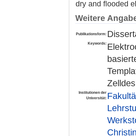
dry and flooded e
Weitere Angab
Dissert
Publikationsform:
Keywords:
Elektro
basier
Templat
Zellde
Institutionen der
Fakultä
Universität:
Lehrstu
Werksto
Christi