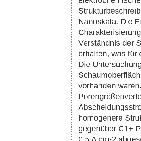
Strukturbeschrei
Nanoskala. Die E
Charakterisierun
Verständnis der 
erhalten, was für
Die Untersuchung
Schaumoberfläche 
vorhanden waren.
Porengrößenverte
Abscheidungsstro
homogenere Struk
gegenüber C1+-Pr
0,5 A cm-2 abges