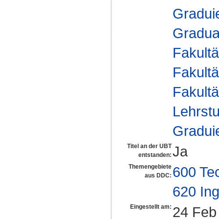
Gradui
Gradua
Fakultä
Fakultä
Fakultä
Lehrstu
Gradui
Titel an der UBT
Ja
entstanden:
Themengebiete
600 Te
aus DDC:
620 In
Eingestellt am:
24 Feb