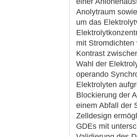
einer Anionenaus
Anolytraum sowi
um das Elektrolyt
Elektrolytkonzen
mit Stromdichten
Kontrast zwische
Wahl der Elektrol
operando Synchrot
Elektrolyten auf
Blockierung der 
einem Abfall der 
Zelldesign ermög
GDEs mit untersc
Validierung des D