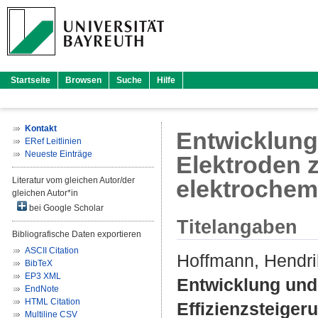
Startseite
Browsen
Suche
Hilfe
Kontakt
Entwicklung
ERef Leitlinien
Neueste Einträge
Elektroden z
Literatur vom gleichen Autor/der
elektrochem
gleichen Autor*in
bei Google Scholar
Titelangaben
Bibliografische Daten exportieren
ASCII Citation
Hoffmann, Hendri
BibTeX
EP3 XML
Entwicklung und
EndNote
HTML Citation
Effizienzsteige
Multiline CSV