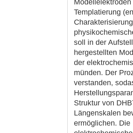
Modellelektroden
Templatierung (e
Charakterisierun
physikochemische
soll in der Aufst
hergestellten Mod
der elektrochemi
münden. Der Pro
verstanden, sodas
Herstellungspara
Struktur von DHB
Längenskalen bewe
ermöglichen. Die
elektrochemische