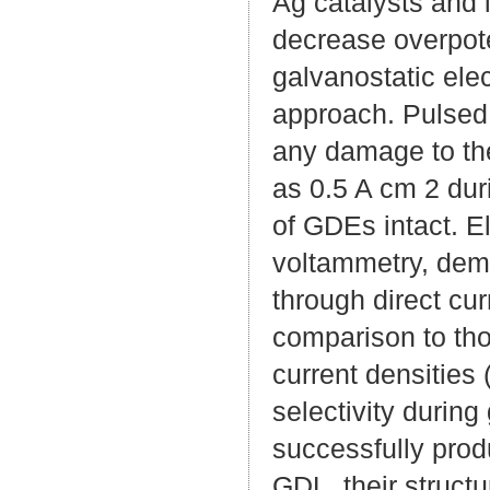
Ag catalysts and i
decrease overpoten
galvanostatic ele
approach. Pulsed 
any damage to the
as 0.5 A cm 2 dur
of GDEs intact. E
voltammetry, dem
through direct cu
comparison to tho
current densities
selectivity during
successfully pro
GDL, their struct