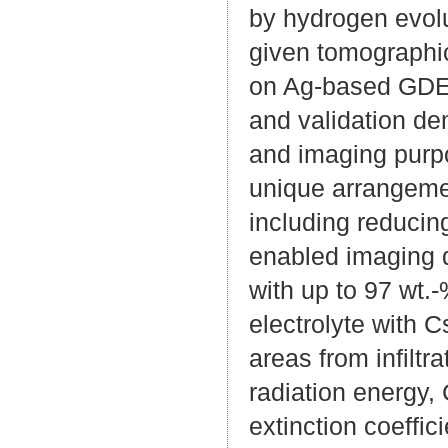
by hydrogen evolu
given tomographi
on Ag-based GDEs
and validation de
and imaging purp
unique arrangeme
including reducin
enabled imaging 
with up to 97 wt.
electrolyte with 
areas from infiltr
radiation energy,
extinction coeffic