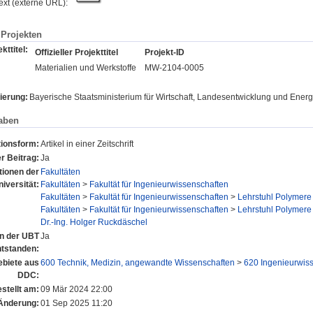
text (externe URL):
Projekten
kttitel:
Offizieller Projekttitel
Projekt-ID
Materialien und Werkstoffe
MW-2104-0005
ierung:
Bayerische Staatsministerium für Wirtschaft, Landesentwicklung und Energ
aben
tionsform:
Artikel in einer Zeitschrift
r Beitrag:
Ja
utionen der
Fakultäten
niversität:
Fakultäten
>
Fakultät für Ingenieurwissenschaften
Fakultäten
>
Fakultät für Ingenieurwissenschaften
>
Lehrstuhl Polymere
Fakultäten
>
Fakultät für Ingenieurwissenschaften
>
Lehrstuhl Polymere
Dr.-Ing. Holger Ruckdäschel
an der UBT
Ja
ntstanden:
biete aus
600 Technik, Medizin, angewandte Wissenschaften
>
620 Ingenieurwis
DDC:
stellt am:
09 Mär 2024 22:00
 Änderung:
01 Sep 2025 11:20