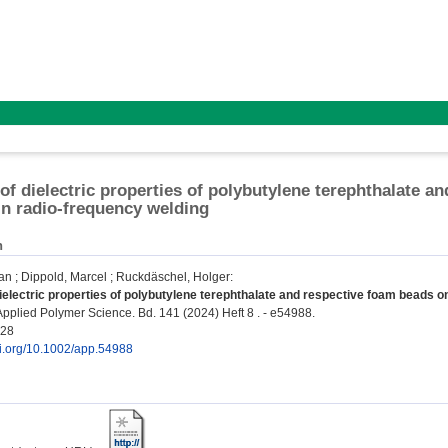
 of dielectric properties of polybutylene terephthalate 
in radio-frequency welding
n
ian
;
Dippold, Marcel
;
Ruckdäschel, Holger
:
dielectric properties of polybutylene terephthalate and respective foam beads o
Applied Polymer Science. Bd. 141 (2024) Heft 8 . - e54988.
628
oi.org/10.1002/app.54988