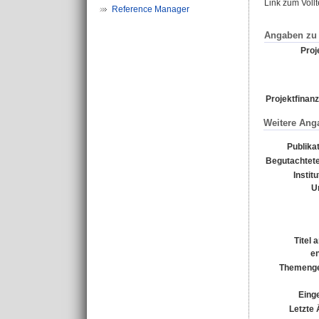
Link zum Voll
Reference Manager
Angaben zu 
Proje
Projektfinanz
Weitere Ang
Publika
Begutachtete
Instit
U
Titel 
e
Themenge
Einge
Letzte