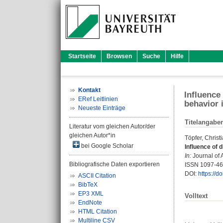
Startseite
Browsen
Suche
Hilfe
Kontakt
Influence
ERef Leitlinien
behavior 
Neueste Einträge
Titelangabe
Literatur vom gleichen Autor/der
gleichen Autor*in
Töpfer, Christ
bei Google Scholar
Influence of 
In:
Journal of 
Bibliografische Daten exportieren
ISSN 1097-4
DOI:
https://d
ASCII Citation
BibTeX
EP3 XML
Volltext
EndNote
HTML Citation
Multiline CSV