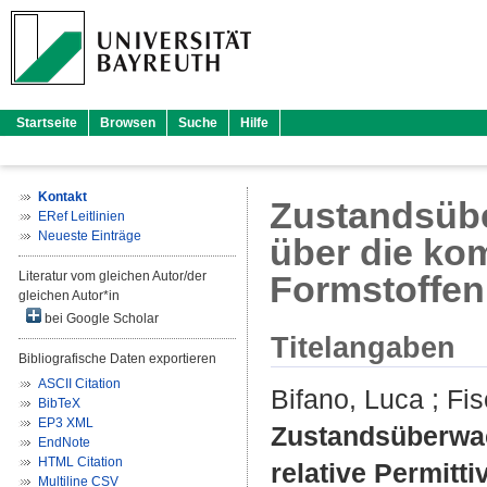
Startseite
Browsen
Suche
Hilfe
Kontakt
Zustandsübe
ERef Leitlinien
Neueste Einträge
über die kom
Literatur vom gleichen Autor/der
Formstoffen
gleichen Autor*in
bei Google Scholar
Titelangaben
Bibliografische Daten exportieren
ASCII Citation
Bifano, Luca
;
Fis
BibTeX
EP3 XML
Zustandsüberwac
EndNote
HTML Citation
relative Permitti
Multiline CSV