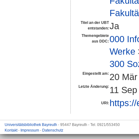
Fakultä
Fakultä
Titel an der UBT
Ja
entstanden:
Themengebiete
000 Inf
aus DDC:
Werke
300 So
Eingestellt am:
20 Mär
Letzte Änderung:
11 Sep
https:/
URI:
Universitätsbibliothek Bayreuth
- 95447 Bayreuth - Tel. 0921/553450
Kontakt
-
Impressum
-
Datenschutz