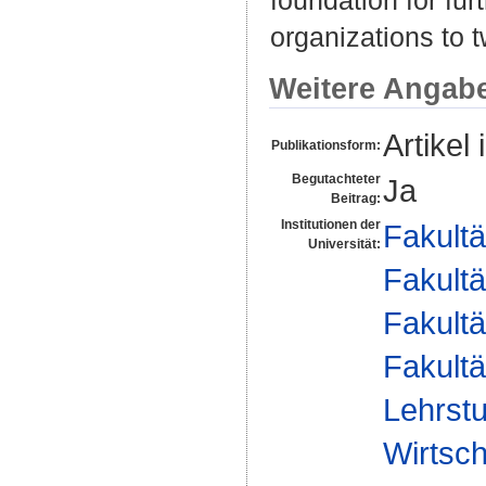
organizations to t
Weitere Angab
Artikel 
Publikationsform:
Begutachteter
Ja
Beitrag:
Institutionen der
Fakultä
Universität:
Fakultä
Fakultä
Fakultä
Lehrstu
Wirtsch