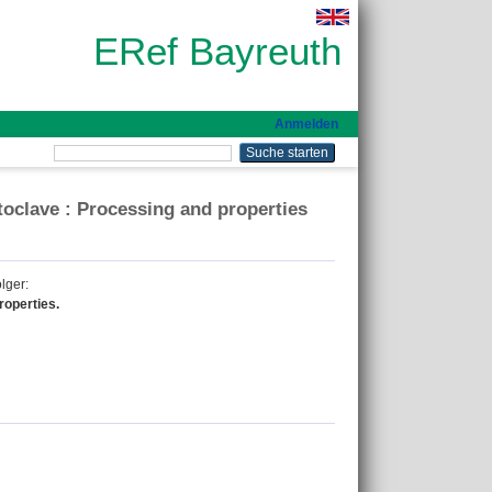
ERef Bayreuth
Anmelden
toclave : Processing and properties
lger
:
roperties.