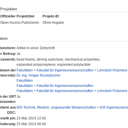
Projekten
Offizieller Projekttitel
Projekt-ID
Open Access Publizieren
Ohne Angabe
aben
tionsform:
Artikel in einer Zeitschrift
r Beitrag:
Ja
Keywords:
bead foams; stirring autoclave; mechanical properties;
expanded polypropylene; expanded polylactide
utionen der
Fakultäten
>
Fakultät für Ingenieurwissenschaften
>
Lehrstuhl Polymere
niversität:
Dr.-Ing. Holger Ruckdäschel
Fakultäten
Fakultäten
>
Fakultät für Ingenieurwissenschaften
Fakultäten
>
Fakultät für Ingenieurwissenschaften
>
Lehrstuhl Polymere
an der UBT
Ja
ntstanden:
biete aus
600 Technik, Medizin, angewandte Wissenschaften
>
620 Ingenieurwis
DDC:
stellt am:
23 Mär 2024 22:00
 Änderung:
25 Mär 2024 06:40