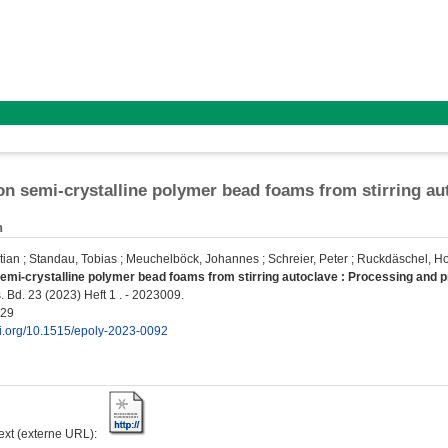
on semi-crystalline polymer bead foams from stirring au
n
tian
;
Standau, Tobias
;
Meuchelböck, Johannes
;
Schreier, Peter
;
Ruckdäschel, Ho
emi-crystalline polymer bead foams from stirring autoclave : Processing and p
 Bd. 23 (2023) Heft 1 . - 2023009.
229
doi.org/10.1515/epoly-2023-0092
text (externe URL):