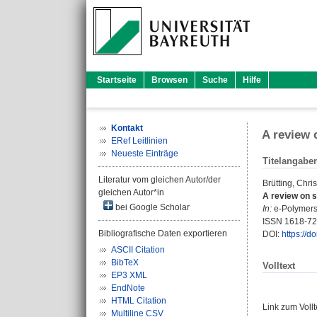
Startseite
Browsen
Suche
Hilfe
Kontakt
A review 
ERef Leitlinien
Neueste Einträge
Titelangabe
Literatur vom gleichen Autor/der
Brütting, Chris
gleichen Autor*in
A review on s
bei Google Scholar
In:
e-Polymers.
ISSN 1618-7
Bibliografische Daten exportieren
DOI:
https://
ASCII Citation
BibTeX
Volltext
EP3 XML
EndNote
HTML Citation
Link zum Voll
Multiline CSV