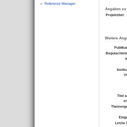
Reference Manager
Angaben zu 
Projekttitel:
Weitere Ang
Publika
Begutachtete
Instit
U
Titel 
e
Themenge
Einge
Letzte