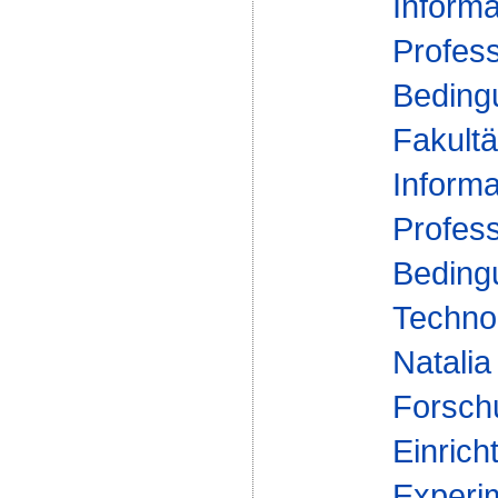
Informa
Profess
Beding
Fakultä
Informa
Profess
Beding
Technol
Natalia
Forsch
Einrich
Experi