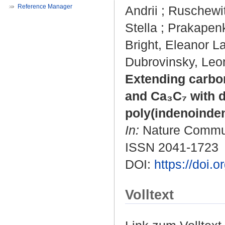
Reference Manager
Andrii
;
Ruschewi
Stella
;
Prakapenka
Bright, Eleanor 
Dubrovinsky, Leo
Extending carbon
and Ca₃C₇ with 
poly(indenoinden
In:
Nature Communi
ISSN 2041-1723
DOI:
https://doi.
Volltext