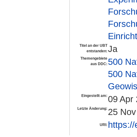
Forsch
Forsch
Einrich
Titel an der UBT
Ja
entstanden:
Themengebiete
500 Na
aus DDC:
500 Na
Geowis
Eingestellt am:
09 Apr
Letzte Änderung:
25 Nov
https:/
URI: