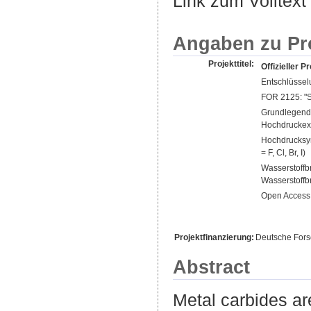
Link zum Volltext
Angaben zu Pr
Projekttitel:
Offizieller Pr
Entschlüssel
FOR 2125: "St
Grundlegende
Hochdruckexp
Hochdrucksyn
= F, Cl, Br, I)
Wasserstoffb
Wasserstoffb
Open Access 
Projektfinanzierung:
Deutsche For
Abstract
Metal carbides ar