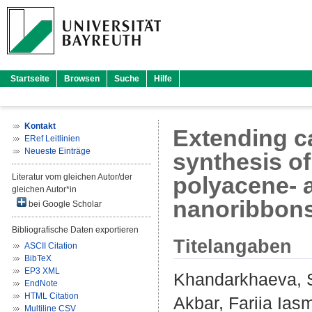
Startseite
Browsen
Suche
Hilfe
Kontakt
Extending c
ERef Leitlinien
Neueste Einträge
synthesis o
Literatur vom gleichen Autor/der
polyacene- 
gleichen Autor*in
nanoribbon
bei Google Scholar
Bibliografische Daten exportieren
Titelangaben
ASCII Citation
BibTeX
EP3 XML
Khandarkhaeva, 
EndNote
HTML Citation
Akbar, Fariia Ias
Multiline CSV