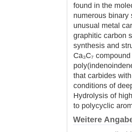
found in the mole
numerous binary s
unusual metal car
graphitic carbon 
synthesis and str
Ca₃C₇ compound f
poly(indenoindene
that carbides with
conditions of dee
Hydrolysis of hig
to polycyclic aro
Weitere Angab