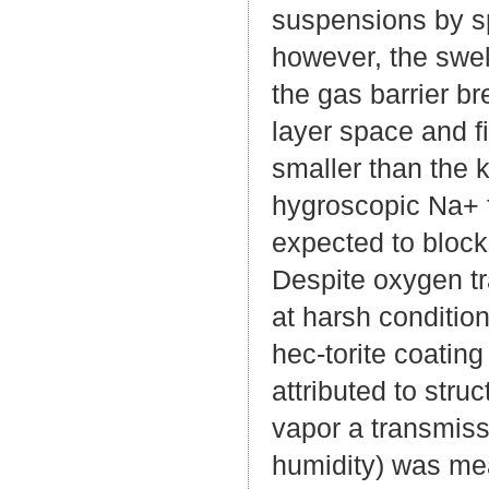
suspensions by sp
however, the swel
the gas barrier br
layer space and fi
smaller than the 
hygroscopic Na+ f
expected to block
Despite oxygen t
at harsh conditio
hec-torite coating
attributed to str
vapor a transmiss
humidity) was mea