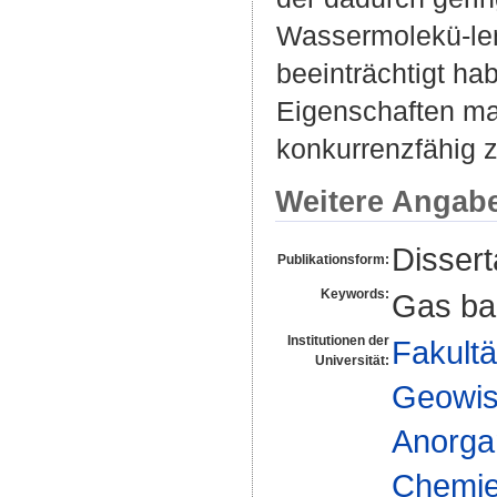
Wassermolekü-len
beeinträchtigt ha
Eigenschaften ma
konkurrenzfähig 
Weitere Angab
Dissert
Publikationsform:
Keywords:
Gas bar
Institutionen der
Fakultä
Universität:
Geowis
Anorga
Chemie 