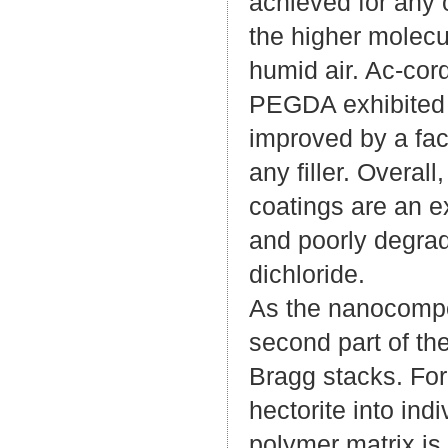
achieved for any
the higher molecu
humid air. Ac-cor
PEGDA exhibited b
improved by a fac
any filler. Overal
coatings are an e
and poorly degrad
dichloride.
As the nanocompos
second part of the
Bragg stacks. For
hectorite into in
polymer matrix is 