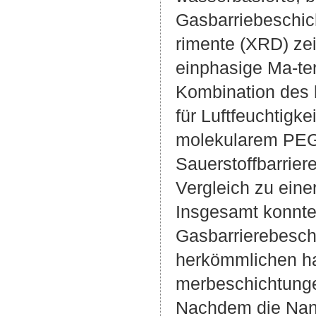
Gasbarriebeschic
rimente (XRD) ze
einphasige Ma-ter
Kombination des 
für Luftfeuchtigk
molekularem PEGD
Sauerstoffbarrier
Vergleich zu eine
Insgesamt konnte
Gasbarrierebeschi
herkömmlichen ha
merbeschichtungen
Nachdem die Nano