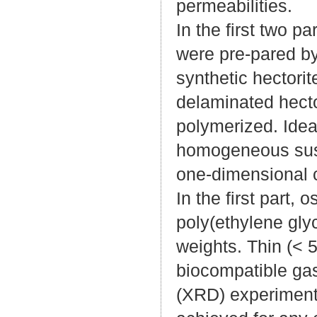
permeabilities.
In the first two p
were pre-pared by 
synthetic hectori
delaminated hect
polymerized. Ideal
homogeneous susp
one-dimensional c
In the first part,
poly(ethylene gly
weights. Thin (< 5
biocompatible gas 
(XRD) experiment