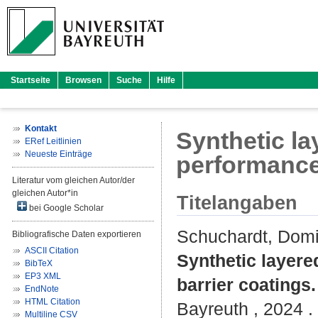
Startseite
Browsen
Suche
Hilfe
Kontakt
Synthetic la
ERef Leitlinien
Neueste Einträge
performance
Literatur vom gleichen Autor/der
gleichen Autor*in
Titelangaben
bei Google Scholar
Schuchardt, Domi
Bibliografische Daten exportieren
ASCII Citation
Synthetic layere
BibTeX
EP3 XML
barrier coatings.
EndNote
HTML Citation
Bayreuth , 2024 . 
Multiline CSV