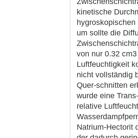
Zwischenschichtra
kinetische Durch
hygroskopischen 
um sollte die Dif
Zwischenschichtra
von nur 0.32 cm3 
Luftfeuchtigkeit k
nicht vollständig 
Quer-schnitten e
wurde eine Trans
relative Luftfeuc
Wasserdampfperme
Natrium-Hectorit 
der dadurch geri