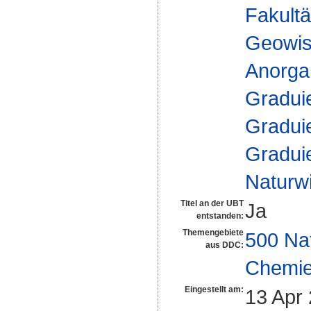
Fakultä
Geowis
Anorga
Gradui
Gradui
Gradui
Naturw
Titel an der UBT
Ja
entstanden:
Themengebiete
500 Na
aus DDC:
Chemi
Eingestellt am:
13 Apr