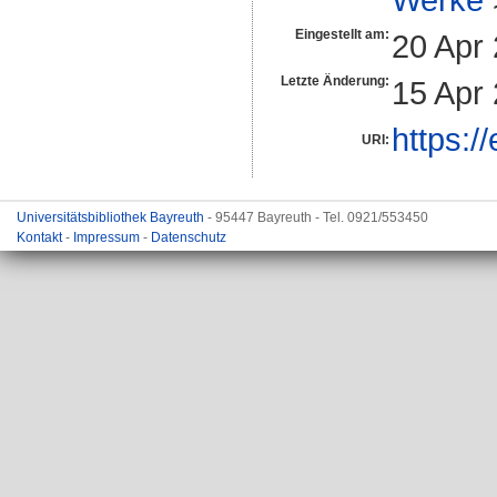
Eingestellt am:
20 Apr
Letzte Änderung:
15 Apr
https:/
URI:
Universitätsbibliothek Bayreuth
- 95447 Bayreuth - Tel. 0921/553450
Kontakt
-
Impressum
-
Datenschutz