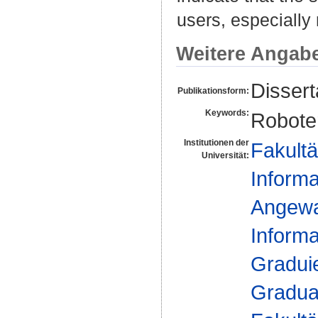
users, especially
Weitere Angab
Dissert
Publikationsform:
Keywords:
Robote
Institutionen der
Fakultä
Universität:
Informa
Angewan
Informa
Gradui
Gradua