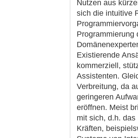
Nutzen aus kürze
sich die intuitiv
Programmiervorga
Programmierung d
Domänenexperten,
Existierende Ans
kommerziell, stüt
Assistenten. Glei
Verbreitung, da 
geringeren Aufw
eröffnen. Meist b
mit sich, d.h. d
Kräften, beispie