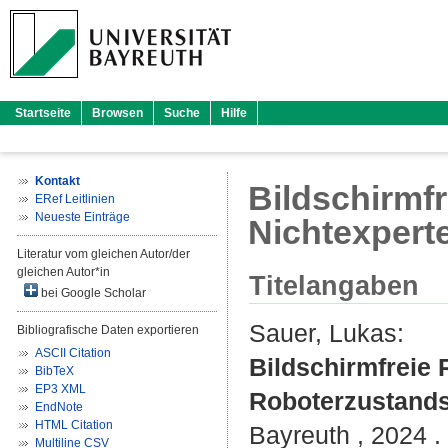
Startseite
Browsen
Suche
Hilfe
Kontakt
Bildschirmf
ERef Leitlinien
Neueste Einträge
Nichtexpert
Literatur vom gleichen Autor/der
gleichen Autor*in
Titelangaben
bei Google Scholar
Sauer, Lukas
:
Bibliografische Daten exportieren
ASCII Citation
Bildschirmfreie 
BibTeX
EP3 XML
Roboterzustand
EndNote
HTML Citation
Bayreuth , 2024 . 
Multiline CSV