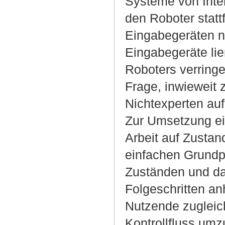
Systeme von Inter
den Roboter stat
Eingabegeräten nö
Eingabegeräte li
Roboters verringe
Frage, inwieweit
Nichtexperten auf
Zur Umsetzung ein
Arbeit auf Zustan
einfachen Grundpr
Zuständen und da
Folgeschritten a
Nutzende zugleic
Kontrollfluss umz