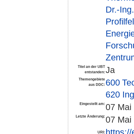
Dr.-In
Profilfe
Energi
Forsch
Zentrum
Titel an der UBT
Ja
entstanden:
Themengebiete
600 Te
aus DDC:
620 In
Eingestellt am:
07 Mai
Letzte Änderung:
07 Mai
https:/
URI: