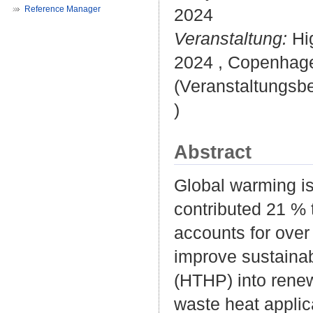
Reference Manager
2024
Veranstaltung:
Hi
2024 , Copenhag
(Veranstaltungsb
)
Abstract
Global warming is
contributed 21 % t
accounts for over
improve sustainab
(HTHP) into renew
waste heat applica