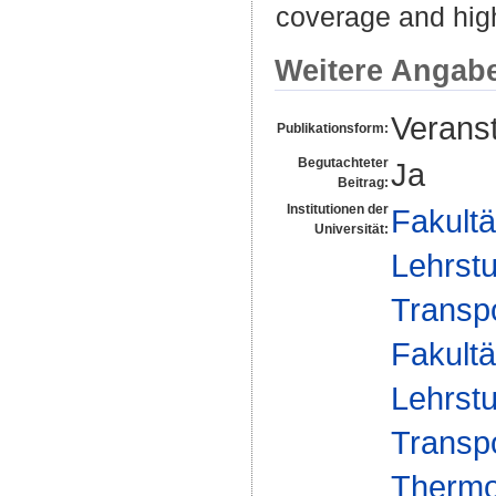
coverage and hig
Weitere Angab
Veranst
Publikationsform:
Begutachteter
Ja
Beitrag:
Institutionen der
Fakultä
Universität:
Lehrst
Transp
Fakultä
Lehrst
Transp
Thermo