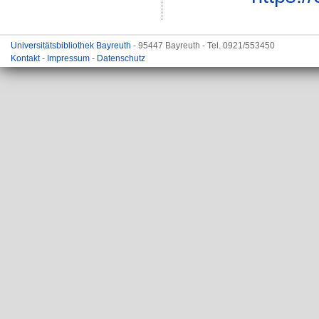
Universitätsbibliothek Bayreuth
- 95447 Bayreuth - Tel. 0921/553450
Kontakt
-
Impressum
-
Datenschutz