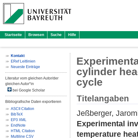
Startseite
Browsen
Suche
Hilfe
Kontakt
Experimental
ERef Leitlinien
Neueste Einträge
cylinder he
Literatur vom gleichen Autor/der
cycle
gleichen Autor*in
bei Google Scholar
Titelangaben
Bibliografische Daten exportieren
ASCII Citation
Jeßberger, Jarom
BibTeX
EP3 XML
Experimental inv
EndNote
HTML Citation
temperature hea
Multiline CSV