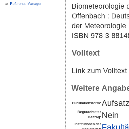
Reference Manager
Biometeorologie
Offenbach : Deuts
der Meteorologie ;
ISBN 978-3-8814
Volltext
Link zum Volltext
Weitere Angab
Aufsat
Publikationsform:
Begutachteter
Nein
Beitrag:
Institutionen der
Fakultä