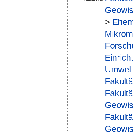
Universität:
Geowis
>
Ehem
Mikrome
Forsch
Einrich
Umwelt
Fakultä
Fakultä
Geowis
Fakultä
Geowis