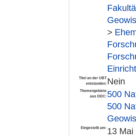
Fakultä
Geowis
>
Ehem
Forsch
Forsch
Einrich
Titel an der UBT
Nein
entstanden:
Themengebiete
500 Na
aus DDC:
500 Na
Geowis
Eingestellt am:
13 Mai