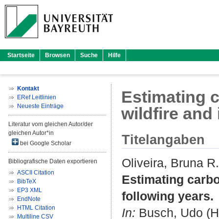
Startseite
Browsen
Suche
Hilfe
Kontakt
Estimating c
ERef Leitlinien
Neueste Einträge
wildfire and
Literatur vom gleichen Autor/der
gleichen Autor*in
Titelangaben
bei Google Scholar
Oliveira, Bruna R.
Bibliografische Daten exportieren
ASCII Citation
Estimating carbon
BibTeX
EP3 XML
following years.
EndNote
HTML Citation
In:
Busch, Udo
(H
Multiline CSV