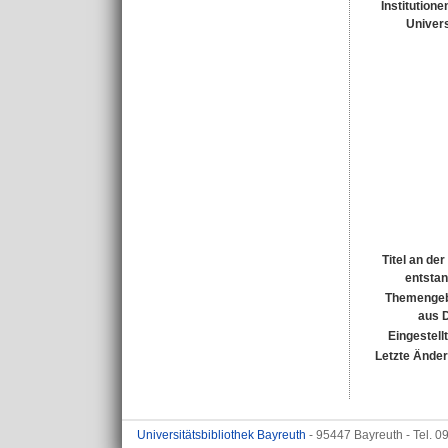
Institutione
Univers
Titel an de
entsta
Themengeb
aus 
Eingestell
Letzte Ände
Universitätsbibliothek Bayreuth
- 95447 Bayreuth - Tel. 