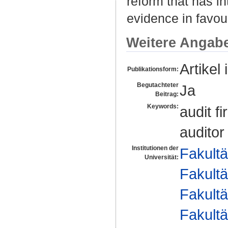
reform that has i
evidence in favour
Weitere Angab
Artikel 
Publikationsform:
Begutachteter
Ja
Beitrag:
Keywords:
audit f
auditor
Institutionen der
Fakultä
Universität:
Fakultä
Fakultä
Fakultä