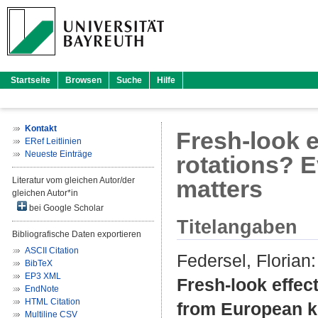
Startseite
Browsen
Suche
Hilfe
Kontakt
Fresh‐look e
ERef Leitlinien
Neueste Einträge
rotations? 
Literatur vom gleichen Autor/der
matters
gleichen Autor*in
bei Google Scholar
Titelangaben
Bibliografische Daten exportieren
ASCII Citation
Federsel, Florian
:
BibTeX
EP3 XML
Fresh‐look effect
EndNote
HTML Citation
from European ke
Multiline CSV