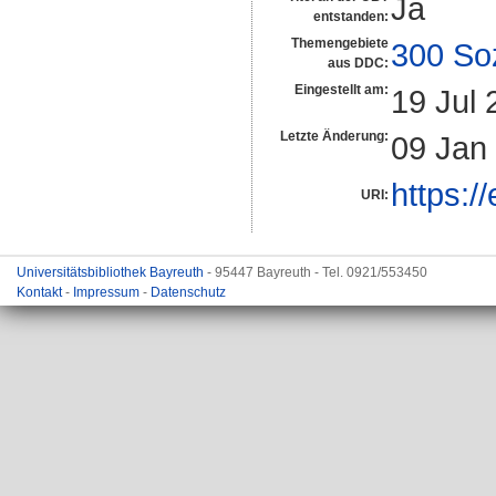
Ja
entstanden:
Themengebiete
300 So
aus DDC:
Eingestellt am:
19 Jul 
Letzte Änderung:
09 Jan
https:/
URI:
Universitätsbibliothek Bayreuth
- 95447 Bayreuth - Tel. 0921/553450
Kontakt
-
Impressum
-
Datenschutz