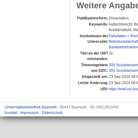
Weitere Angab
Publikationsform:
Dissertation
Keywords:
Aufsichtsrecht; 
Kreditinstitute; 
Institutionen der
Fakultäten
>
Rech
Universität:
Betriebswirtschaf
Bankbetriebslehre
Titel an der UBT
Ja
entstanden:
Themengebiete
300 Sozialwissen
aus DDC:
300 Sozialwissen
Eingestellt am:
23 Sep 2024 06:
Letzte Änderung:
23 Sep 2024 06:
URI:
https://eref.uni-b
Universitätsbibliothek Bayreuth
- 95447 Bayreuth - Tel. 0921/553450
Kontakt
-
Impressum
-
Datenschutz