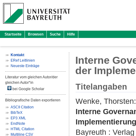
Startseite
Browsen
Suche
Hilfe
Kontakt
Interne Gove
ERef Leitlinien
Neueste Einträge
der Impleme
Literatur vom gleichen Autor/der
gleichen Autor*in
Titelangaben
bei Google Scholar
Wenke, Thorsten
:
Bibliografische Daten exportieren
ASCII Citation
Interne Governan
BibTeX
EP3 XML
Implementierung
EndNote
HTML Citation
Bayreuth : Verlag 
Multiline CSV