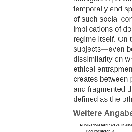
temporally and sp
of such social co
implications of d
regime itself. On
subjects—even bey
dissimilarity on 
ethical entrapmen
creates between pe
and fragmented di
defined as the ot
Weitere Angab
Publikationsform:
Artikel in eine
Begutachteter
Ja