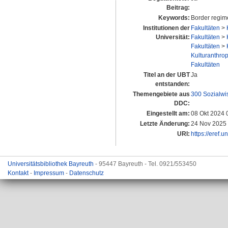
Beitrag:
Keywords:
Border regime
Institutionen der
Fakultäten
>
Universität:
Fakultäten
>
Fakultäten
>
Kulturanthrop
Fakultäten
Titel an der UBT
Ja
entstanden:
Themengebiete aus
300 Sozialwi
DDC:
Eingestellt am:
08 Okt 2024 
Letzte Änderung:
24 Nov 2025 
URI:
https://eref.
Universitätsbibliothek Bayreuth
- 95447 Bayreuth - Tel. 0921/553450
Kontakt
-
Impressum
-
Datenschutz