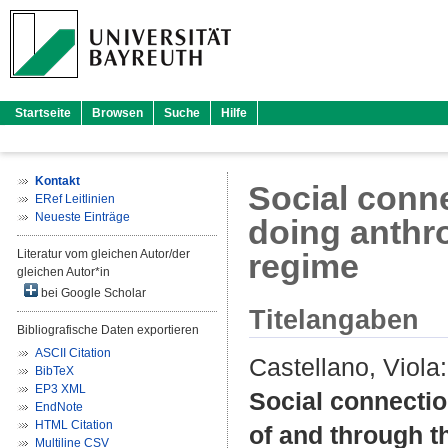
Startseite
Browsen
Suche
Hilfe
Kontakt
Social conn
ERef Leitlinien
Neueste Einträge
doing anthr
Literatur vom gleichen Autor/der
regime
gleichen Autor*in
bei Google Scholar
Titelangaben
Bibliografische Daten exportieren
ASCII Citation
Castellano, Viola
:
BibTeX
EP3 XML
Social connectio
EndNote
HTML Citation
of and through t
Multiline CSV