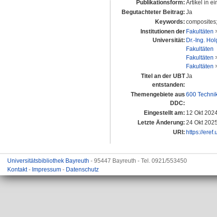
Publikationsform:
Artikel in ei
Begutachteter Beitrag:
Ja
Keywords:
composites;
Institutionen der
Fakultäten
Universität:
Dr.-Ing. Ho
Fakultäten
Fakultäten
Fakultäten
Titel an der UBT
Ja
entstanden:
Themengebiete aus
600 Techni
DDC:
Eingestellt am:
12 Okt 202
Letzte Änderung:
24 Okt 202
URI:
https://eref
Universitätsbibliothek Bayreuth
- 95447 Bayreuth - Tel. 0921/553450
Kontakt
-
Impressum
-
Datenschutz