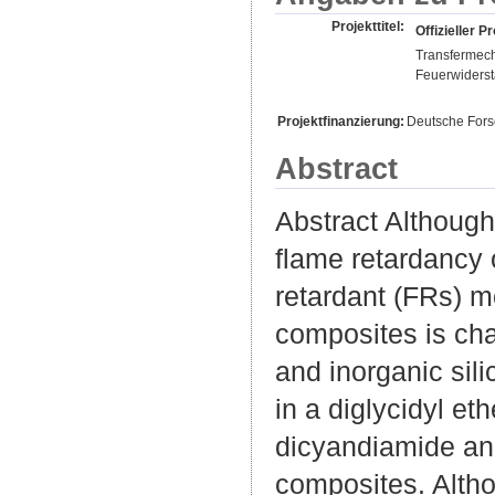
Projekttitel:
Offizieller Pr
Transfermech
Feuerwiderst
Projektfinanzierung:
Deutsche For
Abstract
Abstract Although
flame retardancy 
retardant (FRs) mo
composites is ch
and inorganic sil
in a diglycidyl e
dicyandiamide and 
composites. Altho