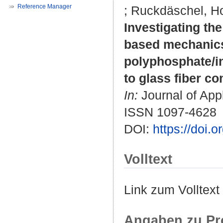
Reference Manager
;
Ruckdäschel, Ho
Investigating th
based mechanics
polyphosphate/in
to glass fiber c
In:
Journal of App
ISSN 1097-4628
DOI:
https://doi.
Volltext
Link zum Volltext
Angaben zu Pr