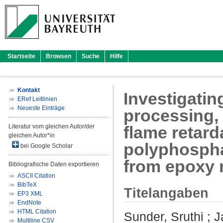
Startseite
Browsen
Suche
Hilfe
Kontakt
Investigati
ERef Leitlinien
Neueste Einträge
processing,
Literatur vom gleichen Autor/der
flame retar
gleichen Autor*in
polyphosphat
bei Google Scholar
from epoxy r
Bibliografische Daten exportieren
ASCII Citation
BibTeX
Titelangaben
EP3 XML
EndNote
HTML Citation
Sunder, Sruthi
;
J
Multiline CSV