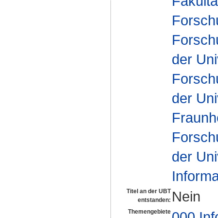
Fakultä
Forsch
Forsch
der Uni
Forsch
der Uni
Fraunh
Forsch
der Uni
Inform
Titel an der UBT
Nein
entstanden:
Themengebiete
000 Inf