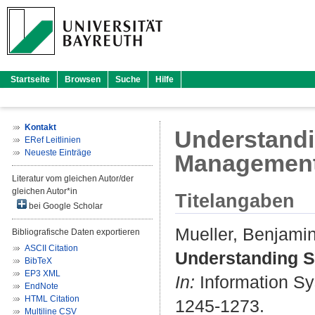
Startseite
Browsen
Suche
Hilfe
Kontakt
Understandi
ERef Leitlinien
Neueste Einträge
Managemen
Literatur vom gleichen Autor/der
gleichen Autor*in
Titelangaben
bei Google Scholar
Mueller, Benjami
Bibliografische Daten exportieren
ASCII Citation
Understanding S
BibTeX
EP3 XML
In:
Information Sy
EndNote
HTML Citation
1245-1273.
Multiline CSV