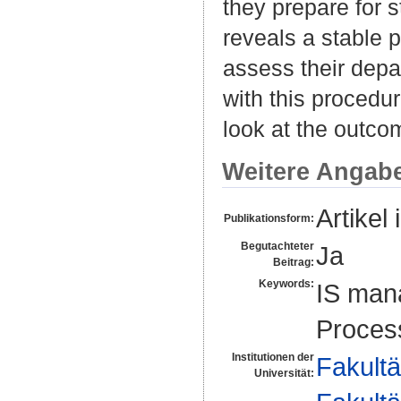
they prepare for 
reveals a stable p
assess their depar
with this procedu
look at the outco
Weitere Angab
Artikel 
Publikationsform:
Begutachteter
Ja
Beitrag:
Keywords:
IS man
Proces
Institutionen der
Fakultä
Universität: