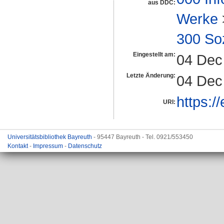
aus DDC:
Werke
300 So
Eingestellt am:
04 Dec
Letzte Änderung:
04 Dec
https:/
URI:
Universitätsbibliothek Bayreuth
- 95447 Bayreuth - Tel. 0921/553450
Kontakt
-
Impressum
-
Datenschutz