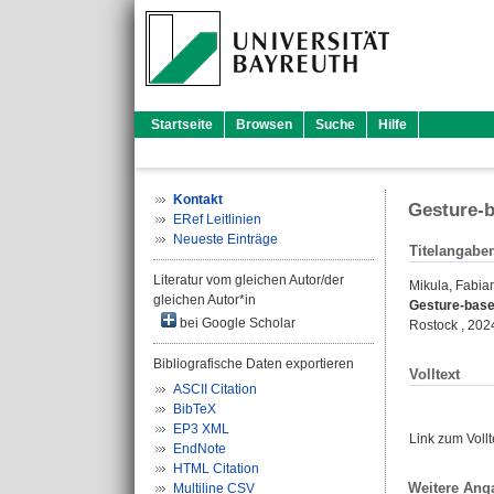
Startseite
Browsen
Suche
Hilfe
Kontakt
Gesture-
ERef Leitlinien
Neueste Einträge
Titelangabe
Literatur vom gleichen Autor/der
Mikula, Fabia
gleichen Autor*in
Gesture-base
bei Google Scholar
Rostock , 202
Bibliografische Daten exportieren
Volltext
ASCII Citation
BibTeX
EP3 XML
Link zum Voll
EndNote
HTML Citation
Weitere Ang
Multiline CSV