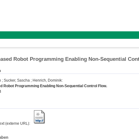
based Robot Programming Enabling Non-Sequential Cont
n
n
;
Sucker, Sascha
;
Henrich, Dominik
:
d Robot Programming Enabling Non-Sequential Control Flow.
4
text (externe URL):
aben