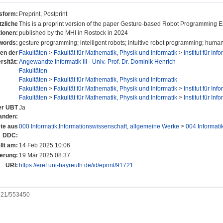
nsform:
Preprint, Postprint
tzliche
This is a preprint version of the paper Gesture-based Robot Programming E
tionen:
published by the MHI in Rostock in 2024
words:
gesture programming; intelligent robots; intuitive robot programming; human
nen der
Fakultäten
>
Fakultät für Mathematik, Physik und Informatik
>
Institut für Inf
rsität:
Angewandte Informatik III - Univ.-Prof. Dr. Dominik Henrich
Fakultäten
Fakultäten
>
Fakultät für Mathematik, Physik und Informatik
Fakultäten
>
Fakultät für Mathematik, Physik und Informatik
>
Institut für Inf
Fakultäten
>
Fakultät für Mathematik, Physik und Informatik
>
Institut für Inf
der UBT
Ja
anden:
te aus
000 Informatik,Informationswissenschaft, allgemeine Werke
>
004 Informati
DDC:
llt am:
14 Feb 2025 10:06
erung:
19 Mär 2025 08:37
URI:
https://eref.uni-bayreuth.de/id/eprint/91721
0921/553450