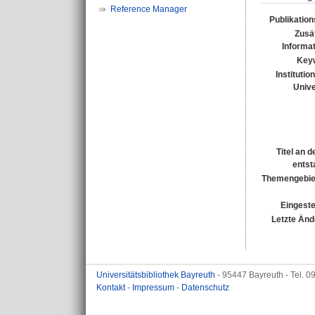
Reference Manager
Publikatio
Zusä
Informa
Key
Institutio
Unive
Titel an 
entst
Themengebie
Eingeste
Letzte Änd
Universitätsbibliothek Bayreuth
- 95447 Bayreuth - Tel. 
Kontakt
-
Impressum
-
Datenschutz