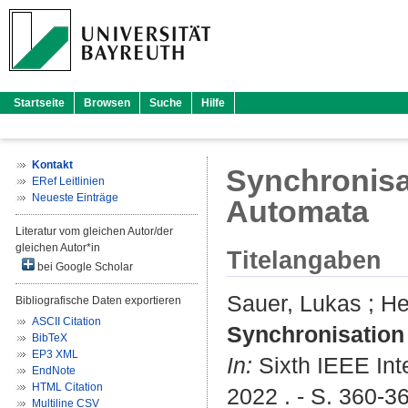
Startseite
Browsen
Suche
Hilfe
Kontakt
Synchronisa
ERef Leitlinien
Neueste Einträge
Automata
Literatur vom gleichen Autor/der
gleichen Autor*in
Titelangaben
bei Google Scholar
Sauer, Lukas
;
He
Bibliografische Daten exportieren
ASCII Citation
Synchronisation
BibTeX
EP3 XML
In:
Sixth IEEE Int
EndNote
HTML Citation
2022 . - S. 360-3
Multiline CSV