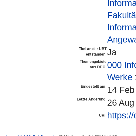
Informa
Fakultä
Informa
Angewan
Titel an der UBT
Ja
entstanden:
Themengebiete
000 Inf
aus DDC:
Werke
Eingestellt am:
14 Feb
Letzte Änderung:
26 Aug
https:/
URI: