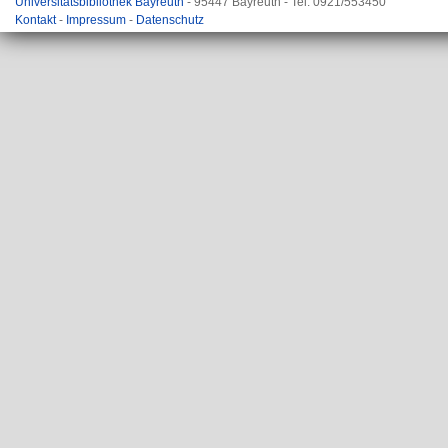
Universitätsbibliothek Bayreuth
- 95447 Bayreuth - Tel. 0921/553450
Kontakt
-
Impressum
-
Datenschutz