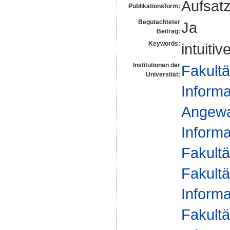
Aufsat
Publikationsform:
Begutachteter
Ja
Beitrag:
Keywords:
intuiti
Institutionen der
Fakultä
Universität:
Informa
Angewan
Informa
Fakultä
Fakultä
Informa
Fakultä