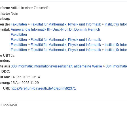
nsform:
Artikel in einer Zeitschrift
hteter
Nein
eitrag:
nen der
Fakultäten
>
Fakultät für Mathematik, Physik und Informatik
>
Institut für Inf
rsität:
Angewandte Informatik III - Univ.-Prof. Dr. Dominik Henrich
Fakultäten
Fakultäten
>
Fakultät für Mathematik, Physik und Informatik
Fakultäten
>
Fakultät für Mathematik, Physik und Informatik
>
Institut für Inf
Fakultäten
>
Fakultät für Mathematik, Physik und Informatik
>
Institut für Inf
der UBT
Ja
anden:
te aus
000 Informatik,Informationswissenschaft, allgemeine Werke
>
004 Informati
DDC:
llt am:
14 Feb 2025 13:14
erung:
15 Apr 2025 11:29
URI:
https://eref.uni-bayreuth.de/id/eprint/92371
0921/553450