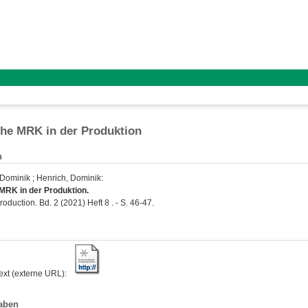
he MRK in der Produktion
n
 Dominik
;
Henrich, Dominik
:
RK in der Produktion.
roduction. Bd. 2 (2021) Heft 8 . - S. 46-47.
text (externe URL):
aben