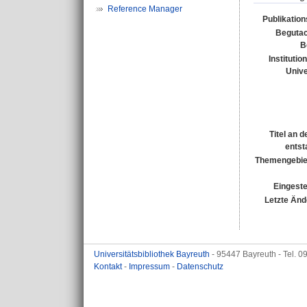
Reference Manager
Publikatio
Begutac
B
Institutio
Unive
Titel an 
entst
Themengebie
Eingeste
Letzte Änd
Universitätsbibliothek Bayreuth
- 95447 Bayreuth - Tel. 
Kontakt
-
Impressum
-
Datenschutz