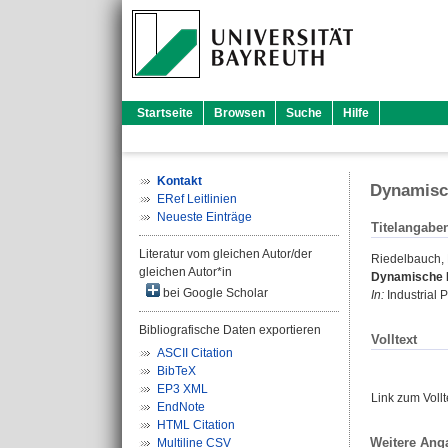
Startseite
Browsen
Suche
Hilfe
Kontakt
Dynamisc
ERef Leitlinien
Neueste Einträge
Titelangabe
Literatur vom gleichen Autor/der
Riedelbauch,
gleichen Autor*in
Dynamische M
bei Google Scholar
In:
Industrial P
Bibliografische Daten exportieren
Volltext
ASCII Citation
BibTeX
EP3 XML
Link zum Voll
EndNote
HTML Citation
Weitere Ang
Multiline CSV