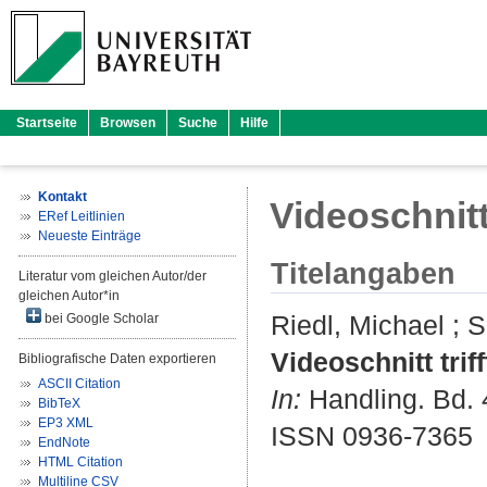
Startseite
Browsen
Suche
Hilfe
Kontakt
Videoschnitt
ERef Leitlinien
Neueste Einträge
Titelangaben
Literatur vom gleichen Autor/der
gleichen Autor*in
Riedl, Michael
;
S
bei Google Scholar
Videoschnitt tri
Bibliografische Daten exportieren
ASCII Citation
In:
Handling. Bd. 4
BibTeX
EP3 XML
ISSN 0936-7365
EndNote
HTML Citation
Multiline CSV