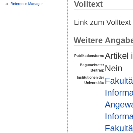
Volltext
Reference Manager
Link zum Volltext
Weitere Angab
Artikel 
Publikationsform:
Begutachteter
Nein
Beitrag:
Institutionen der
Fakultä
Universität:
Informa
Angewan
Informa
Fakultä