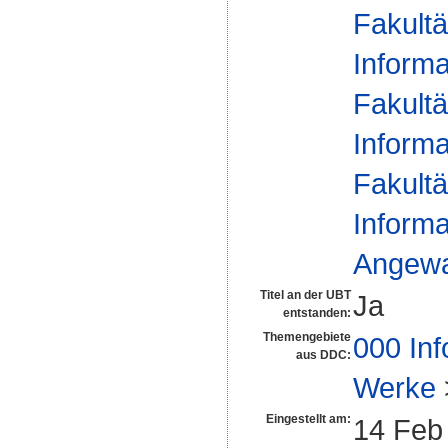
Fakultä
Informa
Fakultä
Informa
Fakultä
Informa
Angewan
Titel an der UBT
Ja
entstanden:
Themengebiete
000 Inf
aus DDC:
Werke
Eingestellt am:
14 Feb