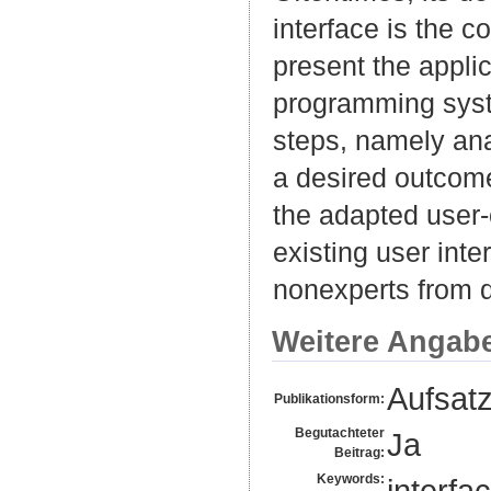
interface is the 
present the appli
programming syste
steps, namely ana
a desired outcome
the adapted user-
existing user int
nonexperts from 
Weitere Angab
Aufsat
Publikationsform:
Begutachteter
Ja
Beitrag:
Keywords:
interfa