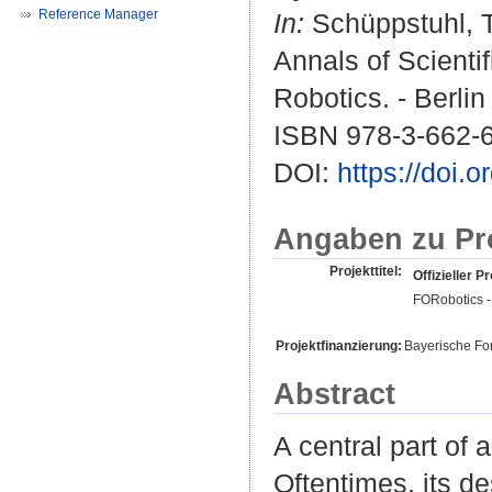
Reference Manager
In:
Schüppstuhl, 
Annals of Scienti
Robotics. - Berlin
ISBN 978-3-662-
DOI:
https://doi.
Angaben zu Pr
Projekttitel:
Offizieller Pr
FORobotics -
Projektfinanzierung:
Bayerische Fo
Abstract
A central part of 
Oftentimes, its d