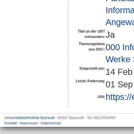
Informa
Angewan
Titel an der UBT
Ja
entstanden:
Themengebiete
000 Inf
aus DDC:
Werke
Eingestellt am:
14 Feb
Letzte Änderung:
01 Sep
https:/
URI:
Universitätsbibliothek Bayreuth
- 95447 Bayreuth - Tel. 0921/553450
Kontakt
-
Impressum
-
Datenschutz