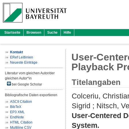
Startseite
Browsen
Suche
Hilfe
Kontakt
User-Centere
ERef Leitlinien
Neueste Einträge
Playback P
Literatur vom gleichen Autor/der
gleichen Autor*in
Titelangaben
bei Google Scholar
Colceriu, Christia
Bibliografische Daten exportieren
ASCII Citation
Sigrid
;
Nitsch, V
BibTeX
EP3 XML
User-Centered D
EndNote
HTML Citation
System.
Multiline CSV