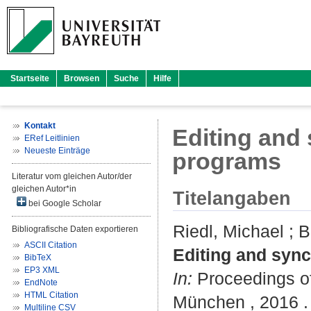
Startseite
Browsen
Suche
Hilfe
Kontakt
Editing and
ERef Leitlinien
Neueste Einträge
programs
Literatur vom gleichen Autor/der
gleichen Autor*in
Titelangaben
bei Google Scholar
Riedl, Michael
;
B
Bibliografische Daten exportieren
ASCII Citation
Editing and sync
BibTeX
EP3 XML
In:
Proceedings of
EndNote
HTML Citation
München , 2016 . 
Multiline CSV