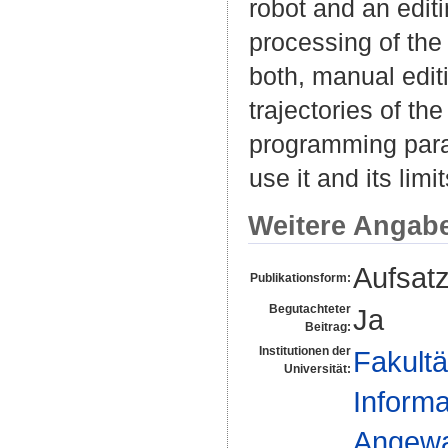
robot and an edit
processing of the
both, manual edit
trajectories of th
programming para
use it and its lim
Weitere Angab
Aufsat
Publikationsform:
Begutachteter
Ja
Beitrag:
Institutionen der
Fakultä
Universität:
Informa
Angewan