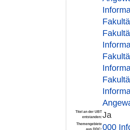
Informa
Fakultä
Fakultä
Informa
Fakultä
Informa
Fakultä
Informa
Angewan
Titel an der UBT
Ja
entstanden:
Themengebiete
000 Inf
aus DDC: