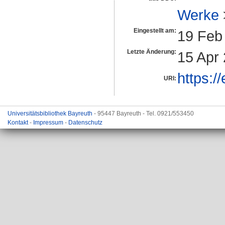
Werke
Eingestellt am:
19 Feb
Letzte Änderung:
15 Apr
https:/
URI:
Universitätsbibliothek Bayreuth
- 95447 Bayreuth - Tel. 0921/553450
Kontakt
-
Impressum
-
Datenschutz