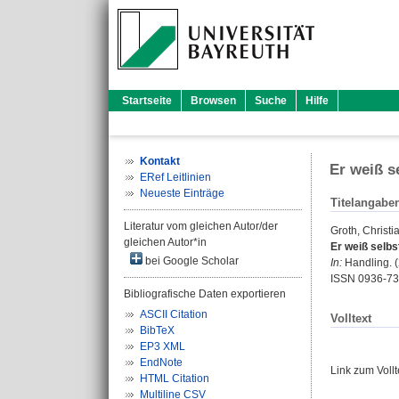
Startseite
Browsen
Suche
Hilfe
Kontakt
Er weiß se
ERef Leitlinien
Neueste Einträge
Titelangabe
Literatur vom gleichen Autor/der
Groth, Christi
gleichen Autor*in
Er weiß selbst
bei Google Scholar
In:
Handling. (
ISSN 0936-7
Bibliografische Daten exportieren
ASCII Citation
Volltext
BibTeX
EP3 XML
EndNote
Link zum Voll
HTML Citation
Multiline CSV