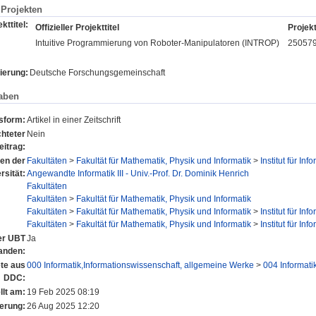
Projekten
kttitel:
Offizieller Projekttitel
Projekt
Intuitive Programmierung von Roboter-Manipulatoren (INTROP)
25057
ierung:
Deutsche Forschungsgemeinschaft
aben
nsform:
Artikel in einer Zeitschrift
hteter
Nein
eitrag:
nen der
Fakultäten
>
Fakultät für Mathematik, Physik und Informatik
>
Institut für Inf
rsität:
Angewandte Informatik III - Univ.-Prof. Dr. Dominik Henrich
Fakultäten
Fakultäten
>
Fakultät für Mathematik, Physik und Informatik
Fakultäten
>
Fakultät für Mathematik, Physik und Informatik
>
Institut für Inf
Fakultäten
>
Fakultät für Mathematik, Physik und Informatik
>
Institut für Inf
der UBT
Ja
anden:
te aus
000 Informatik,Informationswissenschaft, allgemeine Werke
>
004 Informati
DDC:
llt am:
19 Feb 2025 08:19
erung:
26 Aug 2025 12:20