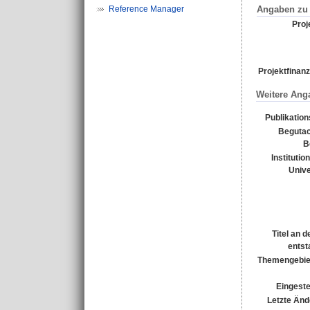
Angaben zu 
Reference Manager
Proje
Projektfinanz
Weitere Ang
Publikatio
Begutac
B
Institutio
Unive
Titel an 
entst
Themengebie
Eingeste
Letzte Änd