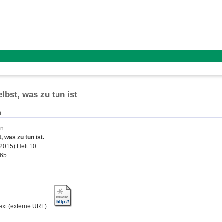
lbst, was zu tun ist
n
an
:
, was zu tun ist.
2015) Heft 10 .
365
text (externe URL):