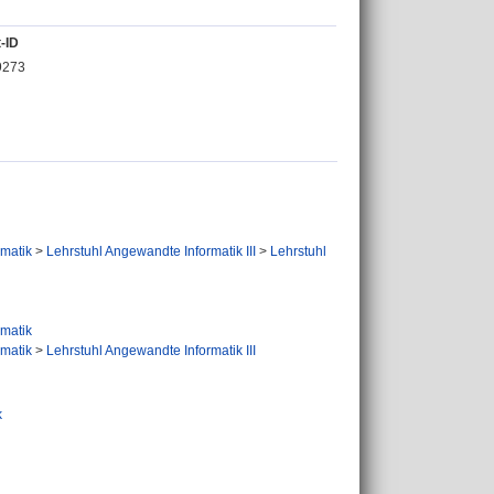
-ID
9273
ormatik
>
Lehrstuhl Angewandte Informatik III
>
Lehrstuhl
ormatik
ormatik
>
Lehrstuhl Angewandte Informatik III
k