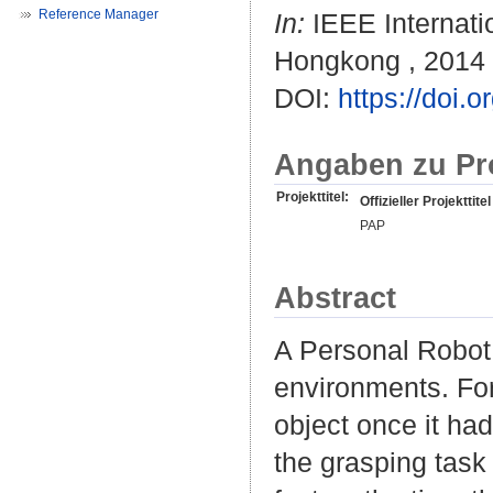
Reference Manager
In:
IEEE Internati
Hongkong , 2014 
DOI:
https://doi
Angaben zu Pr
Projekttitel:
Offizieller Projekttitel
PAP
Abstract
A Personal Robot
environments. For
object once it ha
the grasping task 