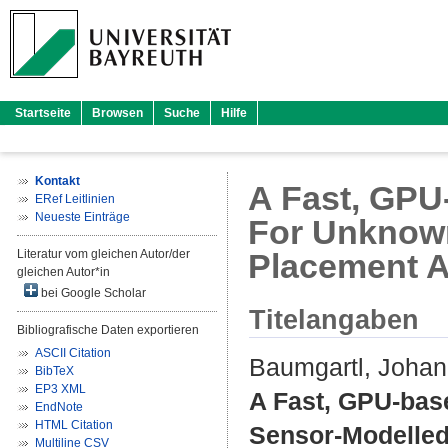
Startseite
Browsen
Suche
Hilfe
Kontakt
A Fast, GPU
ERef Leitlinien
Neueste Einträge
For Unknown
Literatur vom gleichen Autor/der
Placement 
gleichen Autor*in
bei Google Scholar
Titelangaben
Bibliografische Daten exportieren
ASCII Citation
Baumgartl, Joha
BibTeX
EP3 XML
A Fast, GPU-bas
EndNote
HTML Citation
Sensor-Modelled
Multiline CSV