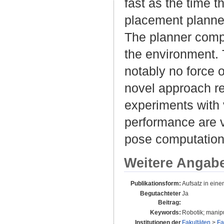
fast as the time t
placement planne
The planner comput
the environment. 
notably no force o
novel approach r
experiments with 
performance are v
pose computation
Weitere Angab
Publikationsform:
Aufsatz in ein
Begutachteter
Ja
Beitrag:
Keywords:
Robotik; manipul
Institutionen der
Fakultäten
>
Fa