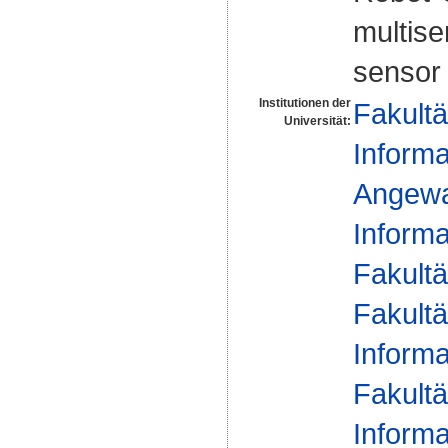
multise
sensor 
Institutionen der
Fakultä
Universität:
Informa
Angewan
Informa
Fakultä
Fakultä
Informa
Fakultä
Informa