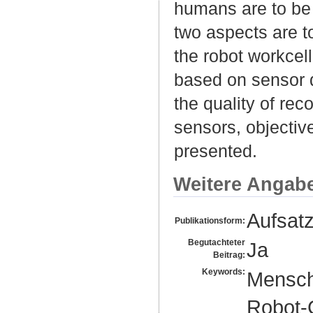
humans are to be 
two aspects are to
the robot workcel
based on sensor da
the quality of re
sensors, objectiv
presented.
Weitere Angab
Aufsat
Publikationsform:
Begutachteter
Ja
Beitrag:
Keywords:
Mensch
Robot-C