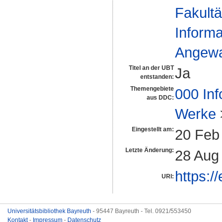
Fakultä
Informa
Angewan
Titel an der UBT
Ja
entstanden:
Themengebiete
000 Inf
aus DDC:
Werke
Eingestellt am:
20 Feb
Letzte Änderung:
28 Aug
https:/
URI:
Universitätsbibliothek Bayreuth
- 95447 Bayreuth - Tel. 0921/553450
Kontakt
-
Impressum
-
Datenschutz