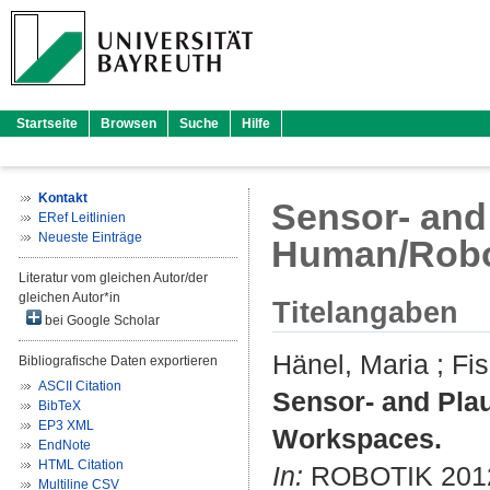
Startseite
Browsen
Suche
Hilfe
Kontakt
Sensor- and 
ERef Leitlinien
Neueste Einträge
Human/Robo
Literatur vom gleichen Autor/der
gleichen Autor*in
Titelangaben
bei Google Scholar
Hänel, Maria
;
Fi
Bibliografische Daten exportieren
ASCII Citation
Sensor- and Plau
BibTeX
EP3 XML
Workspaces.
EndNote
HTML Citation
In:
ROBOTIK 2012;
Multiline CSV