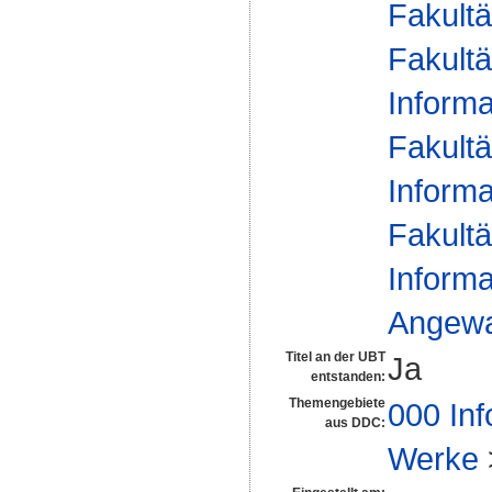
Fakultä
Fakultä
Informa
Fakultä
Informa
Fakultä
Informa
Angewan
Titel an der UBT
Ja
entstanden:
Themengebiete
000 Inf
aus DDC:
Werke