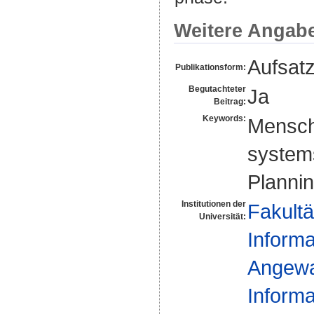
Weitere Angab
Aufsat
Publikationsform:
Begutachteter
Ja
Beitrag:
Keywords:
Mensch
system
Planni
Institutionen der
Fakultä
Universität:
Informa
Angewan
Informa