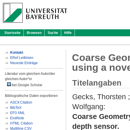
Startseite
Browsen
Suche
Hilfe
Kontakt
Coarse Geom
ERef Leitlinien
Neueste Einträge
using a nov
Literatur vom gleichen Autor/der
gleichen Autor*in
Titelangaben
bei Google Scholar
Gecks, Thorsten
Bibliografische Daten exportieren
ASCII Citation
Wolfgang
:
BibTeX
EP3 XML
Coarse Geometry 
EndNote
HTML Citation
depth sensor.
Multiline CSV