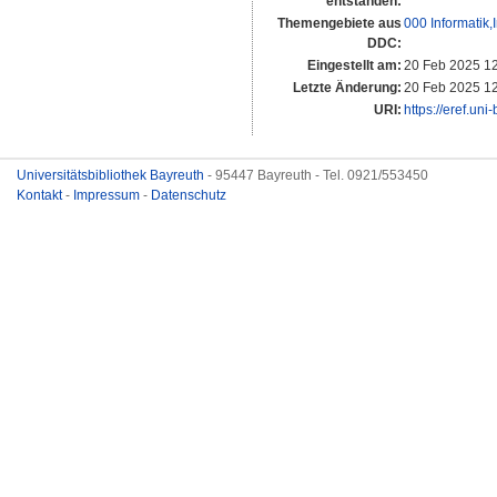
entstanden:
Themengebiete aus
000 Informatik
DDC:
Eingestellt am:
20 Feb 2025 1
Letzte Änderung:
20 Feb 2025 1
URI:
https://eref.uni
Universitätsbibliothek Bayreuth
- 95447 Bayreuth - Tel. 0921/553450
Kontakt
-
Impressum
-
Datenschutz