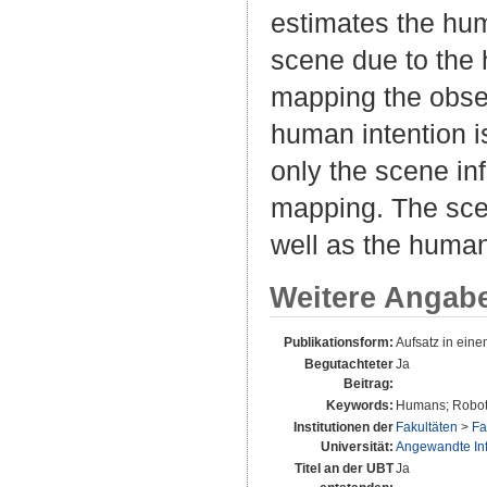
estimates the hum
scene due to the 
mapping the obse
human intention i
only the scene inf
mapping. The scen
well as the human
Weitere Angab
Publikationsform:
Aufsatz in ein
Begutachteter
Ja
Beitrag:
Keywords:
Humans; Robots
Institutionen der
Fakultäten
>
Fa
Universität:
Angewandte Info
Titel an der UBT
Ja