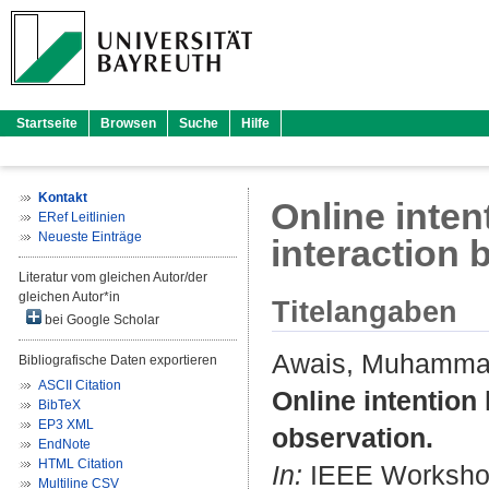
Startseite
Browsen
Suche
Hilfe
Kontakt
Online inten
ERef Leitlinien
Neueste Einträge
interaction 
Literatur vom gleichen Autor/der
gleichen Autor*in
Titelangaben
bei Google Scholar
Awais, Muhamm
Bibliografische Daten exportieren
ASCII Citation
Online intention
BibTeX
EP3 XML
observation.
EndNote
HTML Citation
In:
IEEE Workshop 
Multiline CSV