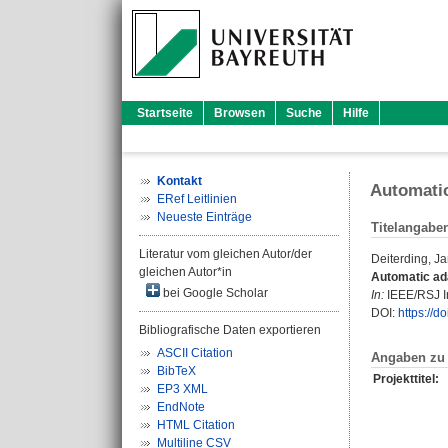
Startseite
Browsen
Suche
Hilfe
Kontakt
Automatic
ERef Leitlinien
Neueste Einträge
Titelangabe
Literatur vom gleichen Autor/der
Deiterding, J
gleichen Autor*in
Automatic ad
bei Google Scholar
In:
IEEE/RSJ In
DOI:
https://
Bibliografische Daten exportieren
ASCII Citation
Angaben zu 
BibTeX
Projekttitel:
EP3 XML
EndNote
HTML Citation
Multiline CSV