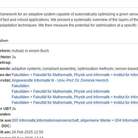
ramework for an adaptive system capable of automatically optimizing a given sensor-
 fast and robust applications. We present a systematic overview of the layers of t
adaptation techniques. We then measure the potential for optimization at a specific
aben
nsform:
Aufsatz in einem Buch
hteter
Ja
eitrag:
words:
adaptive systems; compliant assembly; optimization methods; sensor-bas
nen der
Fakultäten
>
Fakultät für Mathematik, Physik und Informatik
>
Institut für Inf
rsität:
Angewandte Informatik III - Univ.-Prof. Dr. Dominik Henrich
Fakultäten
Fakultäten
>
Fakultät für Mathematik, Physik und Informatik
Fakultäten
>
Fakultät für Mathematik, Physik und Informatik
>
Institut für Inf
Fakultäten
>
Fakultät für Mathematik, Physik und Informatik
>
Institut für Inf
der UBT
Ja
anden:
te aus
000 Informatik,Informationswissenschaft, allgemeine Werke
>
004 Informati
DDC:
llt am:
26 Feb 2025 12:55