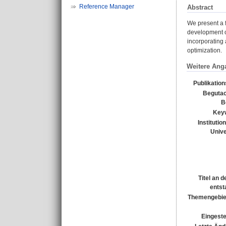
Reference Manager
Abstract
We present a f
development of
incorporating 
optimization.
Weitere Ang
Publikatio
Begutac
B
Key
Institutio
Unive
Titel an 
entst
Themengebie
Eingeste