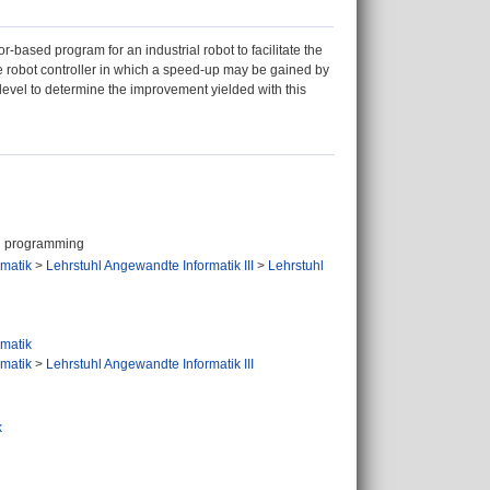
based program for an industrial robot to facilitate the
he robot controller in which a speed-up may be gained by
 level to determine the improvement yielded with this
ed programming
ormatik
>
Lehrstuhl Angewandte Informatik III
>
Lehrstuhl
ormatik
ormatik
>
Lehrstuhl Angewandte Informatik III
k