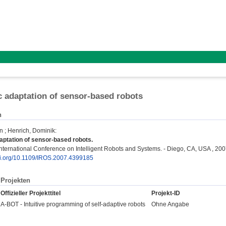
 adaptation of sensor-based robots
n
an
;
Henrich, Dominik
:
aptation of sensor-based robots.
ternational Conference on Intelligent Robots and Systems. - Diego, CA, USA , 200
doi.org/10.1109/IROS.2007.4399185
Projekten
Offizieller Projekttitel
Projekt-ID
A-BOT - Intuitive programming of self-adaptive robots
Ohne Angabe