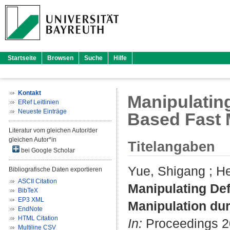
Startseite
Browsen
Suche
Hilfe
Kontakt
Manipulatin
ERef Leitlinien
Neueste Einträge
Based Fast 
Literatur vom gleichen Autor/der
gleichen Autor*in
Titelangaben
bei Google Scholar
Yue, Shigang
;
He
Bibliografische Daten exportieren
ASCII Citation
Manipulating De
BibTeX
EP3 XML
Manipulation dur
EndNote
HTML Citation
In:
Proceedings 20
Multiline CSV