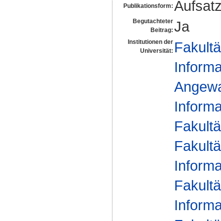
Aufsat
Publikationsform:
Begutachteter
Ja
Beitrag:
Institutionen der
Fakultä
Universität:
Informa
Angewan
Informa
Fakultä
Fakultä
Informa
Fakultä
Informa