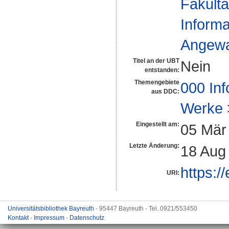
Fakultä
Informa
Angewan
Titel an der UBT
Nein
entstanden:
Themengebiete
000 Inf
aus DDC:
Werke
Eingestellt am:
05 Mär
Letzte Änderung:
18 Aug
https:/
URI:
Universitätsbibliothek Bayreuth
- 95447 Bayreuth - Tel. 0921/553450
Kontakt
-
Impressum
-
Datenschutz