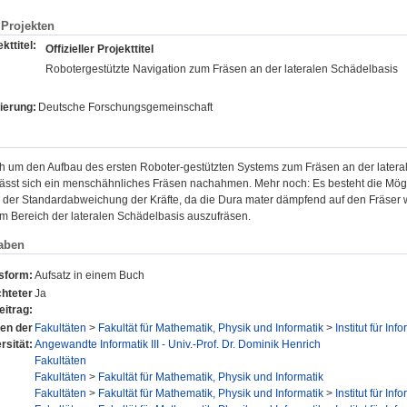
Projekten
kttitel:
Offizieller Projekttitel
Robotergestützte Navigation zum Fräsen an der lateralen Schädelbasis
ierung:
Deutsche Forschungsgemeinschaft
ch um den Aufbau des ersten Roboter-gestützten Systems zum Fräsen an der later
ässt sich ein menschähnliches Fräsen nachahmen. Mehr noch: Es besteht die Mögli
 der Standardabweichung der Kräfte, da die Dura mater dämpfend auf den Fräser wir
 im Bereich der lateralen Schädelbasis auszufräsen.
aben
nsform:
Aufsatz in einem Buch
hteter
Ja
eitrag:
nen der
Fakultäten
>
Fakultät für Mathematik, Physik und Informatik
>
Institut für Inf
rsität:
Angewandte Informatik III - Univ.-Prof. Dr. Dominik Henrich
Fakultäten
Fakultäten
>
Fakultät für Mathematik, Physik und Informatik
Fakultäten
>
Fakultät für Mathematik, Physik und Informatik
>
Institut für Inf