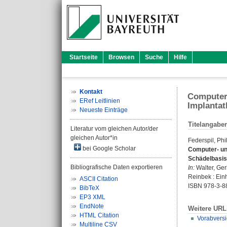
Startseite
Browsen
Suche
Hilfe
Kontakt
Computer-
ERef Leitlinien
Implantat
Neueste Einträge
Titelangabe
Literatur vom gleichen Autor/der
gleichen Autor*in
Federspil, Phi
bei Google Scholar
Computer- un
Schädelbasis
Bibliografische Daten exportieren
In:
Walter, Ge
Reinbek : Einh
ASCII Citation
ISBN 978-3-8
BibTeX
EP3 XML
EndNote
Weitere URL
HTML Citation
Vorabvers
Multiline CSV