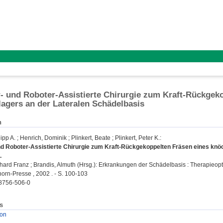
 und Roboter-Assistierte Chirurgie zum Kraft-Rückgek
lagers an der Lateralen Schädelbasis
n
lipp A.
;
Henrich, Dominik
;
Plinkert, Beate
;
Plinkert, Peter K.
:
d Roboter-Assistierte Chirurgie zum Kraft-Rückgekoppelten Fräsen eines knöc
.
rhard Franz
;
Brandis, Almuth
(Hrsg.): Erkrankungen der Schädelbasis : Therapieopt
orn-Presse , 2002 . - S. 100-103
8756-506-0
s
ion