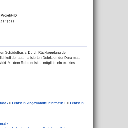
Projekt-ID
5347988
alen Schädelbasis. Durch Rückkopplung der
chkeit der automatisierten Detektion der Dura mater
kt. Mit dem Roboter ist es möglich, ein exaktes
ormatik
>
Lehrstuhl Angewandte Informatik III
>
Lehrstuhl
ormatik