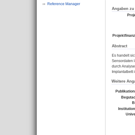
Reference Manager
Angaben zu 
Proje
Projektfinanz
Abstract
Es handelt si
Sensordaten l
durch Analyse
Implantatbett
Weitere Ang
Publikatio
Begutac
B
Institutio
Unive