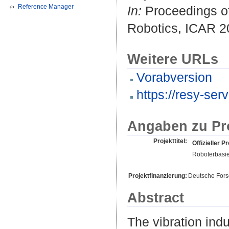
Reference Manager
In:
Proceedings of
Robotics, ICAR 2
Weitere URLs
Vorabversion
https://resy-serv
Angaben zu Pr
Projekttitel:
Offizieller Pr
Roboterbasie
Projektfinanzierung:
Deutsche For
Abstract
The vibration ind