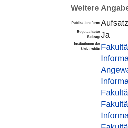
Weitere Angab
Aufsat
Publikationsform:
Begutachteter
Ja
Beitrag:
Institutionen der
Fakultä
Universität:
Informa
Angewan
Informa
Fakultä
Fakultä
Informa
Fakultä