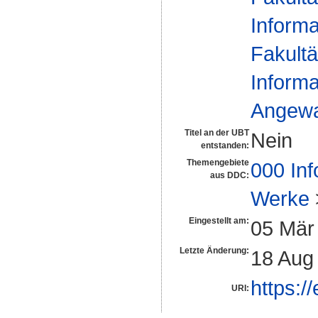
Informa
Fakultä
Informa
Angewan
Titel an der UBT
Nein
entstanden:
Themengebiete
000 Inf
aus DDC:
Werke
Eingestellt am:
05 Mär
Letzte Änderung:
18 Aug
https:/
URI: