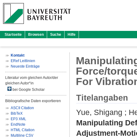
Startseite
Browsen
Suche
Hilfe
Kontakt
Manipulatin
ERef Leitlinien
Neueste Einträge
Force/torqu
Literatur vom gleichen Autor/der
For Vibratio
gleichen Autor*in
bei Google Scholar
Titelangaben
Bibliografische Daten exportieren
ASCII Citation
Yue, Shigang
;
He
BibTeX
EP3 XML
Manipulating De
EndNote
HTML Citation
Adjustment-Motio
Multiline CSV