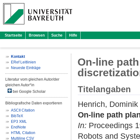
Startseite
Browsen
Suche
Hilfe
Kontakt
On-line path
ERef Leitlinien
Neueste Einträge
discretizati
Literatur vom gleichen Autor/der
gleichen Autor*in
Titelangaben
bei Google Scholar
Henrich, Dominik
Bibliografische Daten exportieren
ASCII Citation
On-line path pla
BibTeX
EP3 XML
In:
Proceedings 19
EndNote
HTML Citation
Robots and System
Multiline CSV