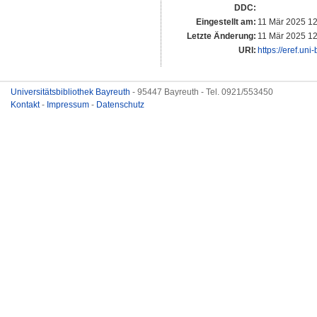
DDC:
Eingestellt am:
11 Mär 2025 12
Letzte Änderung:
11 Mär 2025 12
URI:
https://eref.uni
Universitätsbibliothek Bayreuth
- 95447 Bayreuth - Tel. 0921/553450
Kontakt
-
Impressum
-
Datenschutz