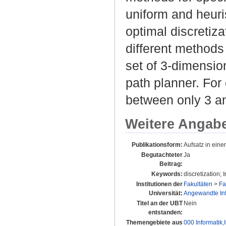
uniform and heuris
optimal discretiza
different methods
set of 3-dimensio
path planner. For
between only 3 a
Weitere Angab
Publikationsform:
Aufsatz in ein
Begutachteter
Ja
Beitrag:
Keywords:
discretization; 
Institutionen der
Fakultäten
>
Fa
Universität:
Angewandte Info
Titel an der UBT
Nein
entstanden:
Themengebiete aus
000 Informatik