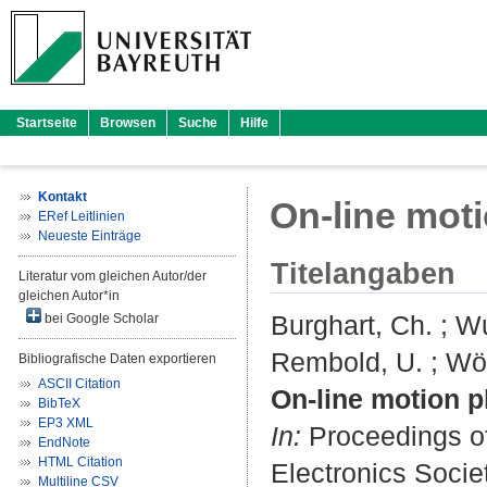
Startseite
Browsen
Suche
Hilfe
Kontakt
On-line moti
ERef Leitlinien
Neueste Einträge
Titelangaben
Literatur vom gleichen Autor/der
gleichen Autor*in
Burghart, Ch.
;
Wu
bei Google Scholar
Rembold, U.
;
Wör
Bibliografische Daten exportieren
ASCII Citation
On-line motion p
BibTeX
EP3 XML
In:
Proceedings of
EndNote
HTML Citation
Electronics Socie
Multiline CSV