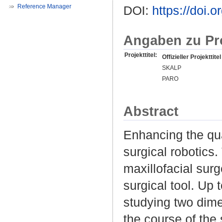
Reference Manager
DOI:
https://doi
Angaben zu Pr
Projekttitel:
Offizieller Projekttitel
SKALP
PARO
Abstract
Enhancing the qual
surgical robotics
maxillofacial surg
surgical tool. Up
studying two dime
the course of th