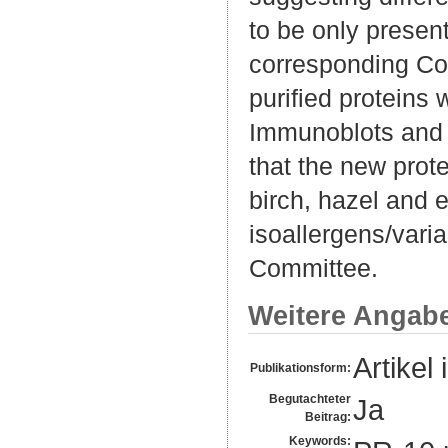
to be only present
corresponding Cor
purified protein
Immunoblots and E
that the new prote
birch, hazel and 
isoallergens/var
Committee.
Weitere Angab
Artikel 
Publikationsform:
Begutachteter
Ja
Beitrag:
Keywords: