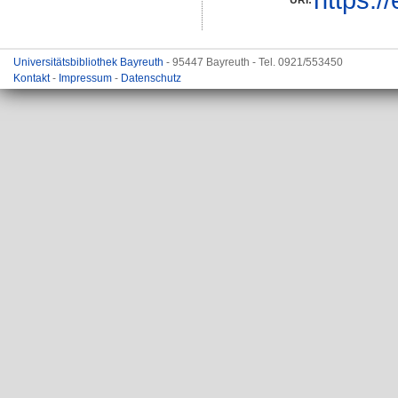
Universitätsbibliothek Bayreuth
- 95447 Bayreuth - Tel. 0921/553450
Kontakt
-
Impressum
-
Datenschutz