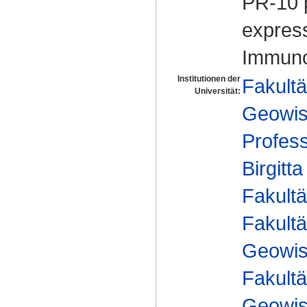
PR-10 p
expres
Immuno
Institutionen der
Fakultä
Universität:
Geowis
Profes
Birgitt
Fakultä
Fakultä
Geowis
Fakultä
Geowis