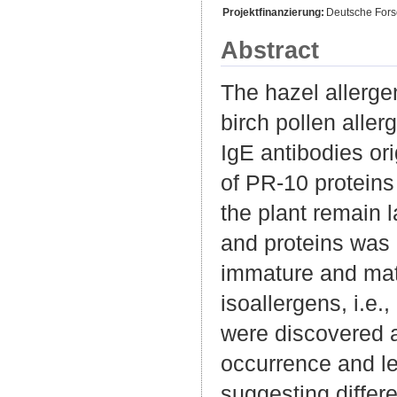
Projektfinanzierung:
Deutsche For
Abstract
The hazel allergen
birch pollen aller
IgE antibodies ori
of PR-10 proteins 
the plant remain 
and proteins was i
immature and matu
isoallergens, i.e
were discovered a
occurrence and le
suggesting differe