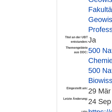
Fakultä
Geowis
Profes
Titel an der UBT
Ja
entstanden:
Themengebiete
500 Na
aus DDC:
Chemi
500 Na
Biowiss
Eingestellt am:
29 Mär
Letzte Änderung:
24 Sep
https:/
URI: