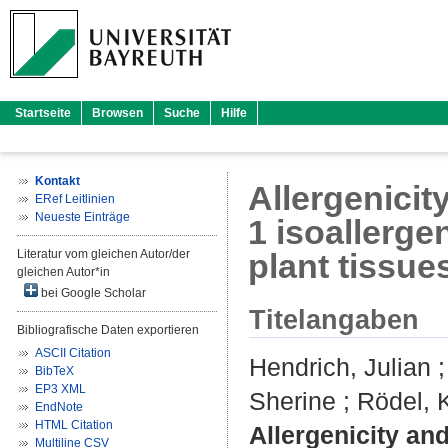
Startseite
Browsen
Suche
Hilfe
Kontakt
Allergenicit
ERef Leitlinien
Neueste Einträge
1 isoallergen
Literatur vom gleichen Autor/der
plant tissue
gleichen Autor*in
bei Google Scholar
Titelangaben
Bibliografische Daten exportieren
ASCII Citation
Hendrich, Julian
BibTeX
EP3 XML
Sherine
;
Rödel, 
EndNote
HTML Citation
Allergenicity and
Multiline CSV