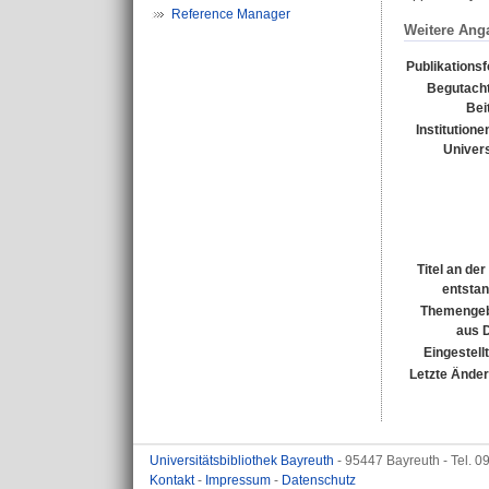
Reference Manager
Weitere Ang
Publikations
Begutacht
Bei
Institutione
Univers
Titel an de
entsta
Themengeb
aus 
Eingestell
Letzte Ände
Universitätsbibliothek Bayreuth
- 95447 Bayreuth - Tel. 
Kontakt
-
Impressum
-
Datenschutz