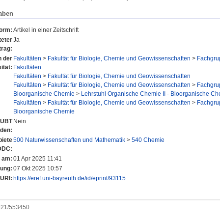
aben
form:
Artikel in einer Zeitschrift
eter
Ja
trag:
n der
Fakultäten
>
Fakultät für Biologie, Chemie und Geowissenschaften
>
Fachgru
ität:
Fakultäten
Fakultäten
>
Fakultät für Biologie, Chemie und Geowissenschaften
Fakultäten
>
Fakultät für Biologie, Chemie und Geowissenschaften
>
Fachgru
Bioorganische Chemie
>
Lehrstuhl Organische Chemie II - Bioorganische Che
Fakultäten
>
Fakultät für Biologie, Chemie und Geowissenschaften
>
Fachgru
Bioorganische Chemie
r UBT
Nein
nden:
iete
500 Naturwissenschaften und Mathematik
>
540 Chemie
DDC:
t am:
01 Apr 2025 11:41
rung:
07 Okt 2025 10:57
URI:
https://eref.uni-bayreuth.de/id/eprint/93115
0921/553450