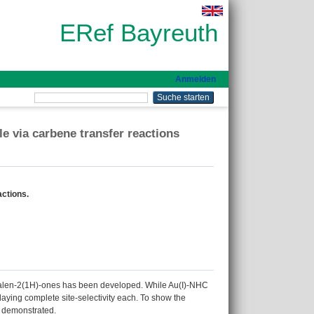
ERef Bayreuth
Anmelden
le via carbene transfer reactions
actions.
hthalen-2(1H)-ones has been developed. While Au(I)-NHC
playing complete site-selectivity each. To show the
re demonstrated.