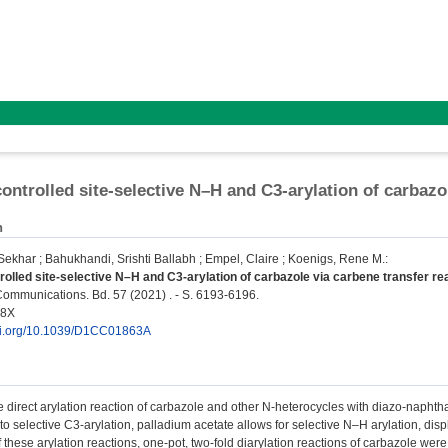
controlled site-selective N–H and C3-arylation of carbazo
n
 Sekhar
;
Bahukhandi, Srishti Ballabh
;
Empel, Claire
;
Koenigs, Rene M.
:
rolled site-selective N–H and C3-arylation of carbazole via carbene transfer re
mmunications. Bd. 57 (2021) . - S. 6193-6196.
48X
doi.org/10.1039/D1CC01863A
ive direct arylation reaction of carbazole and other N-heterocycles with diazo-nap
 to selective C3-arylation, palladium acetate allows for selective N–H arylation, dis
of these arylation reactions, one-pot, two-fold diarylation reactions of carbazole we