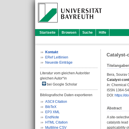
Startseite
Browsen
Suche
Hilfe
Kontakt
Catalyst-
ERef Leitlinien
Neueste Einträge
Titelangabe
Literatur vom gleichen Autor/der
Bera, Sourav
gleichen Autor*in
Catalyst-cont
bei Google Scholar
In:
Chemical Co
ISSN 1364-5
Bibliografische Daten exportieren
DOI:
https://
ASCII Citation
BibTeX
Abstract
EP3 XML
EndNote
A site-select
HTML Citation
catalysts lead
Multiline CSV
applicability 