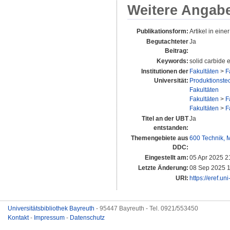
Weitere Angab
Publikationsform:
Artikel in einer
Begutachteter
Ja
Beitrag:
Keywords:
solid carbide 
Institutionen der
Fakultäten
>
F
Universität:
Produktionstec
Fakultäten
Fakultäten
>
F
Fakultäten
>
F
Titel an der UBT
Ja
entstanden:
Themengebiete aus
600 Technik, 
DDC:
Eingestellt am:
05 Apr 2025 2
Letzte Änderung:
08 Sep 2025 
URI:
https://eref.un
Universitätsbibliothek Bayreuth
- 95447 Bayreuth - Tel. 0921/553450
Kontakt
-
Impressum
-
Datenschutz