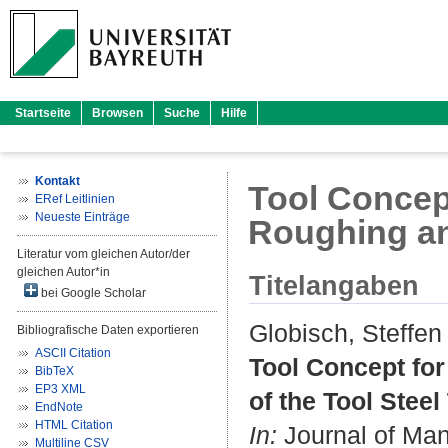
Startseite
Browsen
Suche
Hilfe
Kontakt
Tool Concept
ERef Leitlinien
Neueste Einträge
Roughing and
Literatur vom gleichen Autor/der
gleichen Autor*in
Titelangaben
bei Google Scholar
Globisch, Steffen
Bibliografische Daten exportieren
ASCII Citation
Tool Concept for
BibTeX
EP3 XML
of the Tool Steel
EndNote
HTML Citation
In:
Journal of Man
Multiline CSV