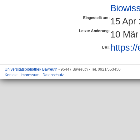
Biowiss
Eingestellt am:
15 Apr
Letzte Änderung:
10 Mär
https:/
URI:
Universitätsbibliothek Bayreuth
- 95447 Bayreuth - Tel. 0921/553450
Kontakt
-
Impressum
-
Datenschutz