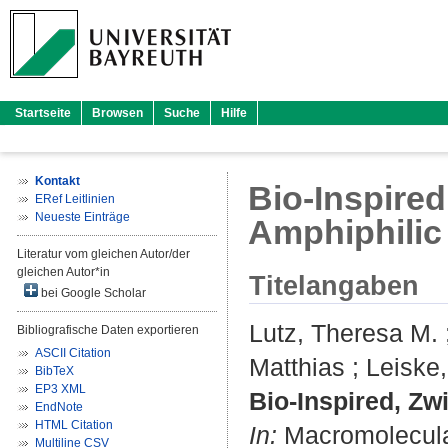
Startseite
Browsen
Suche
Hilfe
Kontakt
Bio‐Inspired
ERef Leitlinien
Neueste Einträge
Amphiphilic
Literatur vom gleichen Autor/der
gleichen Autor*in
Titelangaben
bei Google Scholar
Lutz, Theresa M.
Bibliografische Daten exportieren
ASCII Citation
Matthias
;
Leiske
BibTeX
EP3 XML
Bio‐Inspired, Zw
EndNote
HTML Citation
In:
Macromolecular
Multiline CSV