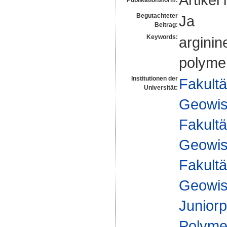
Begutachteter
Ja
Beitrag:
Keywords:
arginin
polymer
Institutionen der
Fakultä
Universität:
Geowis
Fakultä
Geowis
Fakultä
Geowis
Juniorp
Polyme