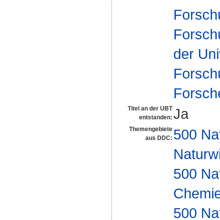
Forsch
Forsch
der Uni
Forsch
Forsch
Titel an der UBT
Ja
entstanden:
Themengebiete
500 Na
aus DDC:
Naturw
500 Na
Chemi
500 Na